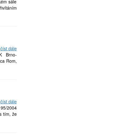
kém sále
ivítáním
číst dále
 Brno-
řica Rom,
číst dále
. 95/2004
s tím, že