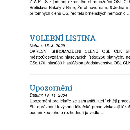
Z Á P I S z jednání okresního shromáždění OSL ČL
Břetislava Bakaly v Brně, Žerotínovo nám. 6 Jednání
přítomných členů OS, ředitelů brněnských nemocnic…
VOLEBNÍ LISTINA
Datum:
16. 3. 2005
OKRESNÍ SHROMÁŽDĚNÍ ČLENŮ OSL ČLK BRN
město:Odevzdáno hlasovacích lístků:250 platných3 ne
CSc.170 hlasů80 hlasůVolba představenstva OSL ČL
Upozornění
Datum:
19. 11. 2004
Upozornění pro lékaře ze zahraničí, kteří chtějí prac
Sb. oprávnění k výkonu lékařské praxe získavají lékař
podmínkou tohoto rozhodnutí je vedle…