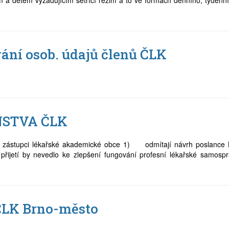
m a dětem vyžadujícím šetřící režim a to ve formách denního, týdenn
ání osob. údajů členů ČLK
NSTVA ČLK
 zástupci lékařské akademické obce 1) odmítají návrh poslance
přijetí by nevedlo ke zlepšení fungování profesní lékařské samospr
ČLK Brno-město