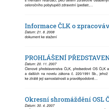
s mentální retardací, péči dětem zdravotně oslabený
celoročního pobytupéči zdravotní (pediatr,…
Prodej
Pronájem a prodej ordinací
Informace ČLK o zpracováv
Převzetí praxe
Datum:
21. 8. 2008
dokument ke stažení
PROHLÁŠENÍ PŘEDSTAVE
Datum:
20. 11. 2007
Členové představenstva ČLK, předsedové OS ČLK a
a dalších na novelu zákona č. 220/1991 Sb., jehož 
ke ztrátě její samostatnosti a pravděpodobně…
Okresní shromáždění OSL 
Datum:
30. 4. 2007