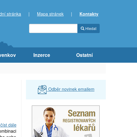
dní stránka
|
Mapa stránek
|
Kontakty
Hledat
venkov
Inzerce
Ostatní
Odběr novinek emailem
číst dále
ombinaci