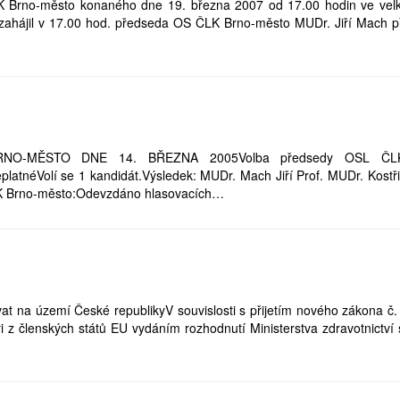
K Brno-město konaného dne 19. března 2007 od 17.00 hodin ve vel
 zahájil v 17.00 hod. předseda OS ČLK Brno-město MUDr. Jiří Mach př
O-MĚSTO DNE 14. BŘEZNA 2005Volba předsedy OSL ČLK
platnéVolí se 1 kandidát.Výsledek: MUDr. Mach Jiří Prof. MUDr. Kost
K Brno-město:Odevzdáno hlasovacích…
ovat na území České republikyV souvislosti s přijetím nového zákona č
i z členských států EU vydáním rozhodnutí Ministerstva zdravotnictví 