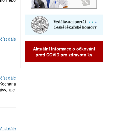
ího nebo
číst dále
Aktuální informace o očkování
proti COVID pro zdravotníky
číst dále
 Kochana
ávy, ale
číst dále