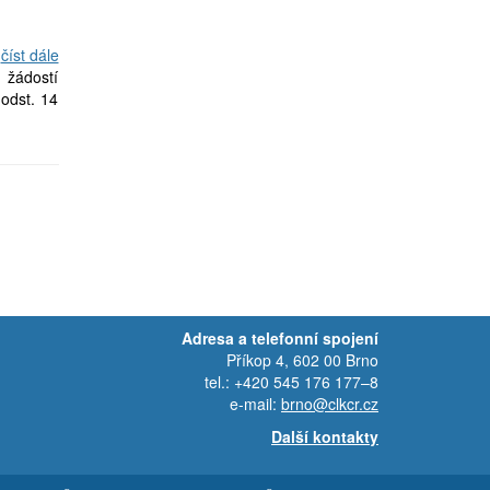
číst dále
 žádostí
 odst. 14
Adresa a telefonní spojení
Příkop 4, 602 00 Brno
tel.: +420 545 176 177–8
e-mail:
brno@clkcr.cz
Další kontakty