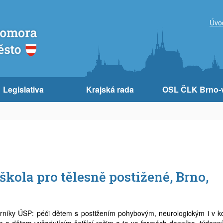
Úvo
Legislativa
Krajská rada
OSL ČLK Brno-
kola pro tělesně postižené, Brno,
orníky ÚSP: péči dětem s postižením pohybovým, neurologickým i v k