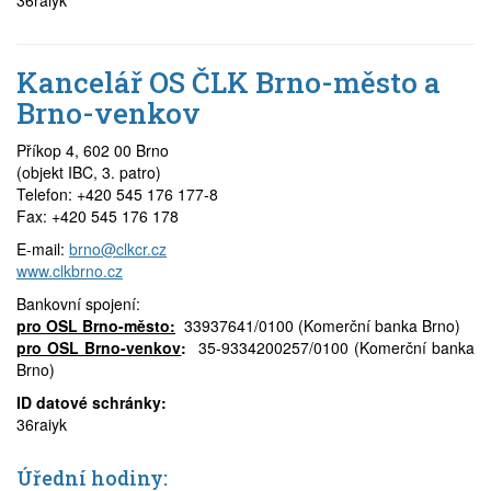
36raiyk
Prodej
Kancelář OS ČLK Brno-město a
Pronájem a prodej ordinací
Brno-venkov
Převzetí praxe
Příkop 4, 602 00 Brno
(objekt IBC, 3. patro)
Telefon: +420 545 176 177-8
Fax: +420 545 176 178
E-mail:
brno@clkcr.cz
www.clkbrno.cz
Bankovní spojení:
pro OSL Brno-město:
33937641/0100 (Komerční banka Brno)
pro OSL Brno-venkov
:
35-9334200257/0100 (Komerční banka
Brno)
ID datové schránky:
36raiyk
Úřední hodiny: