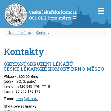
Úvodní stránka
Kontakty
Představenstvo OS ČLK Brno-město
Diplom celoživotního vzdělávání
Dokumenty
Orgány OSL ČLK Brno-venkov
Úvod k inzerci
Servis pro Vás
Kontakty
Revizní komise OS ČLK Brno-město
Vzdělávací akce
Věstník ČLK
Aktuality
Aktuální inzerce
Odkazy
OKRESNÍ SDRUŽENÍ LÉKAŘŮ
Čestná rada OS ČLK Brno-město
Etický kodex
Zápisy z okresního shromáždění
Volná místa – nabídka
Časopis
ČESKÉ LÉKAŘSKÉ KOMORY BRNO-MĚSTO
Příkop 4, 602 00 Brno
Delegáti sjezdu ČLK
Informace lékařům
Volná místa – poptávka
Covid-19
(objekt IBC, 3. patro)
Telefon: +420 545 176 177–8
Fax: +420 545 176 178
Zápisy z okresních shromáždění
Archív článků
Zástupy – nabídka
E-mail:
brno@clkcr.cz
Zástupy – poptávka
ID datové schránky