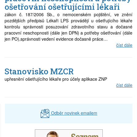
ošetřování ošetřujícími lékaři
Prodej
zákon č. 187/2006 Sb., o nemocenském pojištění, ve znění
pozdějších předpisů Lékaři LPS provádějí u ošetřujícího lékaře
Pronájem a prodej ordinací
kontrolu správnosti posuzování zdravotního stavu a dočasné
pracovní neschopnosti (dále jen DPN) a potřeby ošetřování (dále
Převzetí praxe
jen PO),správnosti vedení evidence dočasně práce…
číst dále
Stanovisko MZCR
upřesnění ošetřujícího lékaře pro účely aplikace ZNP
číst dále
Odběr novinek emailem