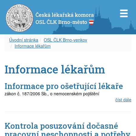
Úvodní stránka
OSL ČLK Brno-venkov
Informace lékařům
Představenstvo OS ČLK Brno-město
Diplom celoživotního vzdělávání
Dokumenty
Orgány OSL ČLK Brno-venkov
Úvod k inzerci
Servis pro Vás
Informace lékařům
Revizní komise OS ČLK Brno-město
Vzdělávací akce
Věstník ČLK
Aktuality
Aktuální inzerce
Odkazy
Čestná rada OS ČLK Brno-město
Etický kodex
Zápisy z okresního shromáždění
Volná místa – nabídka
Časopis
Informace pro ošetřující lékaře
zákon č. 187/2006 Sb., o nemocenském pojištění
Delegáti sjezdu ČLK
Informace lékařům
Volná místa – poptávka
Covid-19
číst dále
Zápisy z okresních shromáždění
Archív článků
Zástupy – nabídka
Kontrola posuzování dočasné
Zástupy – poptávka
pracovní neschopnosti a potřeby