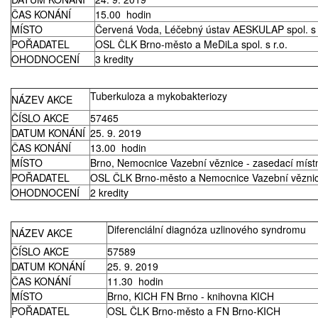
ČAS KONÁNÍ
15.00 hodin
MÍSTO
Červená Voda, Léčebný ústav AESKULAP spol. s 
POŘADATEL
OSL ČLK Brno-město a MeDiLa spol. s r.o.
OHODNOCENÍ
3 kredity
Tuberkuloza a mykobakteriozy
NÁZEV AKCE
ČÍSLO AKCE
57465
DATUM KONÁNÍ
25. 9. 2019
ČAS KONÁNÍ
13.00 hodin
MÍSTO
Brno, Nemocnice Vazební věznice - zasedací míst
POŘADATEL
OSL ČLK Brno-město a Nemocnice Vazební vězni
OHODNOCENÍ
2 kredity
Diferenciální diagnóza uzlinového syndromu
NÁZEV AKCE
ČÍSLO AKCE
57589
DATUM KONÁNÍ
25. 9. 2019
ČAS KONÁNÍ
11.30 hodin
MÍSTO
Brno, KICH FN Brno - knihovna KICH
POŘADATEL
OSL ČLK Brno-město a FN Brno-KICH