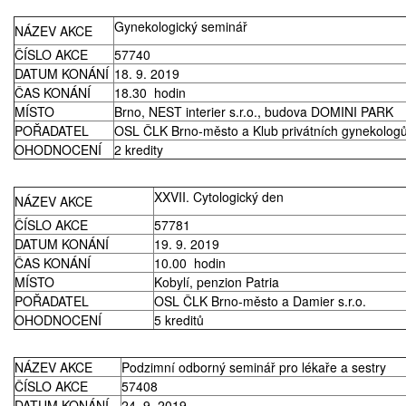
Prodej
Gynekologický seminář
NÁZEV AKCE
ČÍSLO AKCE
57740
Pronájem a prodej ordinací
DATUM KONÁNÍ
18. 9. 2019
ČAS KONÁNÍ
18.30 hodin
MÍSTO
Brno, NEST interier s.r.o., budova DOMINI PARK
Převzetí praxe
POŘADATEL
OSL ČLK Brno-město a Klub privátních gynekologů
OHODNOCENÍ
2 kredity
XXVII. Cytologický den
NÁZEV AKCE
ČÍSLO AKCE
57781
DATUM KONÁNÍ
19. 9. 2019
ČAS KONÁNÍ
10.00 hodin
MÍSTO
Kobylí, penzion Patria
POŘADATEL
OSL ČLK Brno-město a Damier s.r.o.
OHODNOCENÍ
5 kreditů
NÁZEV AKCE
Podzimní odborný seminář pro lékaře a sestry
ČÍSLO AKCE
57408
DATUM KONÁNÍ
24. 9. 2019