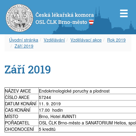
Úvodní stránka
Vzdělávání
Vzdělávací akce
Rok 2019
Září 2019
Představenstvo OS ČLK Brno-město
Diplom celoživotního vzdělávání
Dokumenty
Orgány OSL ČLK Brno-venkov
Úvod k inzerci
Servis pro Vás
Září 2019
Revizní komise OS ČLK Brno-město
Vzdělávací akce
Věstník ČLK
Aktuality
Aktuální inzerce
Odkazy
Čestná rada OS ČLK Brno-město
Etický kodex
Zápisy z okresního shromáždění
Volná místa – nabídka
Časopis
NÁZEV AKCE
Endokrinologické poruchy a plodnost
Delegáti sjezdu ČLK
Informace lékařům
Volná místa – poptávka
Covid-19
ČÍSLO AKCE
57244
DATUM KONÁNÍ
11. 9. 2019
ČAS KONÁNÍ
17.00 hodin
Zápisy z okresních shromáždění
Archív článků
Zástupy – nabídka
MÍSTO
Brno, Hotel AVANTI
POŘADATEL
OSL ČLK Brno-město a SANATORIUM Helios, spol. 
Zástupy – poptávka
OHODNOCENÍ
5 kreditů