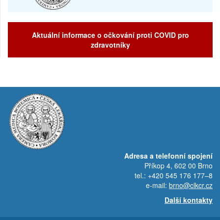
Aktuální informace o očkování proti COVID pro
zdravotníky
Adresa a telefonní spojení
Příkop 4, 602 00 Brno
tel.: +420 545 176 177–8
e-mail:
brno@clkcr.cz
Další kontakty