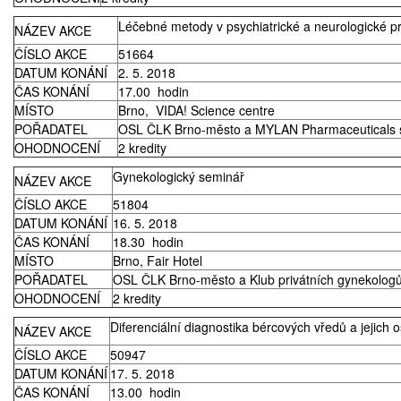
Prodej
Léčebné metody v psychiatrické a neurologické pr
NÁZEV AKCE
ČÍSLO AKCE
51664
Pronájem a prodej ordinací
DATUM KONÁNÍ
2. 5. 2018
ČAS KONÁNÍ
17.00 hodin
MÍSTO
Brno, VIDA! Science centre
Převzetí praxe
POŘADATEL
OSL ČLK Brno-město a MYLAN Pharmaceuticals s
OHODNOCENÍ
2 kredity
Gynekologický seminář
NÁZEV AKCE
ČÍSLO AKCE
51804
DATUM KONÁNÍ
16. 5. 2018
ČAS KONÁNÍ
18.30 hodin
MÍSTO
Brno, Fair Hotel
POŘADATEL
OSL ČLK Brno-město a Klub privátních gynekologů
OHODNOCENÍ
2 kredity
Diferenciální diagnostika bércových vředů a jejich 
NÁZEV AKCE
ČÍSLO AKCE
50947
DATUM KONÁNÍ
17. 5. 2018
ČAS KONÁNÍ
13.00 hodin