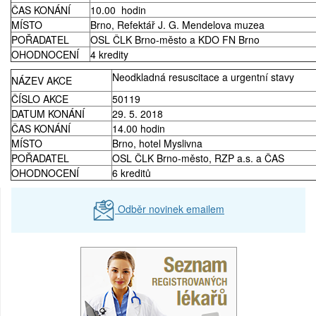
ČAS KONÁNÍ
10.00 hodin
MÍSTO
Brno, Refektář J. G. Mendelova muzea
POŘADATEL
OSL ČLK Brno-město a KDO FN Brno
OHODNOCENÍ
4 kredity
Neodkladná resuscitace a urgentní stavy
NÁZEV AKCE
ČÍSLO AKCE
50119
DATUM KONÁNÍ
29. 5. 2018
ČAS KONÁNÍ
14.00 hodin
MÍSTO
Brno, hotel Myslivna
POŘADATEL
OSL ČLK Brno-město, RZP a.s. a ČAS
OHODNOCENÍ
6 kreditů
Odběr novinek emailem