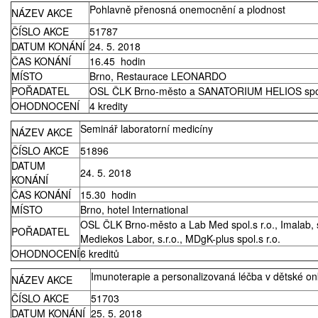
Pohlavně přenosná onemocnění a plodnost
NÁZEV AKCE
ČÍSLO AKCE
51787
DATUM KONÁNÍ
24. 5. 2018
ČAS KONÁNÍ
16.45 hodin
MÍSTO
Brno, Restaurace LEONARDO
POŘADATEL
OSL ČLK Brno-město a SANATORIUM HELIOS spol.
OHODNOCENÍ
4 kredity
Seminář laboratorní medicíny
NÁZEV AKCE
ČÍSLO AKCE
51896
DATUM
24. 5. 2018
KONÁNÍ
ČAS KONÁNÍ
15.30 hodin
MÍSTO
Brno, hotel International
OSL ČLK Brno-město a Lab Med spol.s r.o., Imalab, s
POŘADATEL
Mediekos Labor, s.r.o., MDgK-plus spol.s r.o.
OHODNOCENÍ
6 kreditů
Imunoterapie a personalizovaná léčba v dětské onk
NÁZEV AKCE
ČÍSLO AKCE
51703
DATUM KONÁNÍ
25. 5. 2018