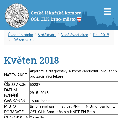
Úvodní stránka
Vzdělávání
Vzdělávací akce
Rok 2018
Květen 2018
Představenstvo OS ČLK Brno-město
Diplom celoživotního vzdělávání
Dokumenty
Orgány OSL ČLK Brno-venkov
Úvod k inzerci
Servis pro Vás
Květen 2018
Revizní komise OS ČLK Brno-město
Vzdělávací akce
Věstník ČLK
Aktuality
Aktuální inzerce
Odkazy
Čestná rada OS ČLK Brno-město
Etický kodex
Zápisy z okresního shromáždění
Volná místa – nabídka
Časopis
Algoritmus diagnostiky a léčby karcinomu plic, aneb
NÁZEV AKCE
pro začínající lékaře
Delegáti sjezdu ČLK
Informace lékařům
Volná místa – poptávka
Covid-19
ČÍSLO AKCE
50287
DATUM
29. 5. 2018
KONÁNÍ
Zápisy z okresních shromáždění
Archív článků
Zástupy – nabídka
ČAS KONÁNÍ
15.00 hodin
MÍSTO
Brno, seminární místnost KNPT FN Brno, pavilon E
Zástupy – poptávka
POŘADATEL
OSL ČLK Brno-město a KNPT FN Brno
OHODNOCENÍ
2 kredity