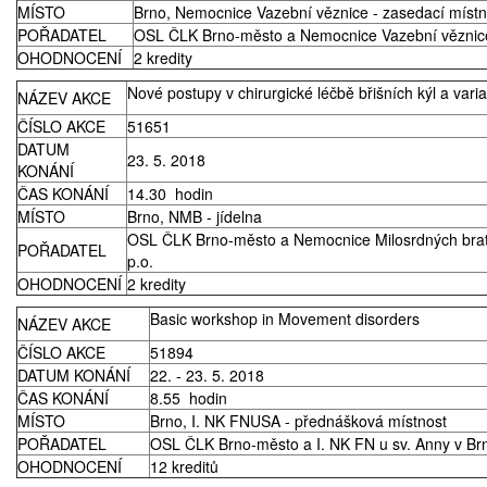
MÍSTO
Brno, Nemocnice Vazební věznice - zasedací míst
POŘADATEL
OSL ČLK Brno-město a Nemocnice Vazební věznic
OHODNOCENÍ
2 kredity
Nové postupy v chirurgické léčbě břišních kýl a varia
NÁZEV AKCE
ČÍSLO AKCE
51651
DATUM
23. 5. 2018
KONÁNÍ
ČAS KONÁNÍ
14.30 hodin
MÍSTO
Brno, NMB - jídelna
OSL ČLK Brno-město a Nemocnice Milosrdných brat
POŘADATEL
p.o.
OHODNOCENÍ
2 kredity
Basic workshop in Movement disorders
NÁZEV AKCE
ČÍSLO AKCE
51894
DATUM KONÁNÍ
22. - 23. 5. 2018
ČAS KONÁNÍ
8.55 hodin
MÍSTO
Brno, I. NK FNUSA - přednášková místnost
POŘADATEL
OSL ČLK Brno-město a I. NK FN u sv. Anny v Br
OHODNOCENÍ
12 kreditů