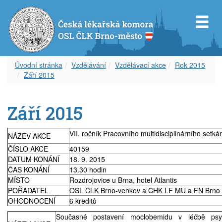
Úvodní stránka
Vzdělávání
Vzdělávací akce
Rok 2015
Září 2015
Představenstvo OS ČLK Brno-město
Diplom celoživotního vzdělávání
Dokumenty
Orgány OSL ČLK Brno-venkov
Úvod k inzerci
Servis pro Vás
Září 2015
Revizní komise OS ČLK Brno-město
Vzdělávací akce
Věstník ČLK
Aktuality
Aktuální inzerce
Odkazy
Čestná rada OS ČLK Brno-město
Etický kodex
Zápisy z okresního shromáždění
Volná místa – nabídka
Časopis
VII. ročník Pracovního multidisciplinárního setká
NÁZEV AKCE
ČÍSLO AKCE
40159
Delegáti sjezdu ČLK
Informace lékařům
Volná místa – poptávka
Covid-19
DATUM KONÁNÍ
18. 9. 2015
ČAS KONÁNÍ
13.30 hodin
MÍSTO
Rozdrojovice u Brna, hotel Atlantis
Zápisy z okresních shromáždění
Archív článků
Zástupy – nabídka
POŘADATEL
OSL ČLK Brno-venkov a CHK LF MU a FN Brno
OHODNOCENÍ
6 kreditů
Zástupy – poptávka
Současné postavení moclobemidu v léčbě psyc