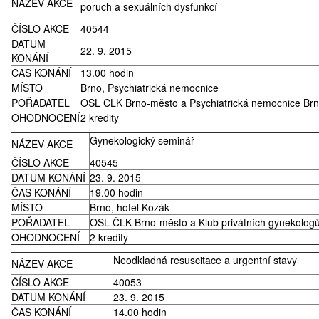
NÁZEV AKCE
poruch a sexuálních dysfunkcí
Prodej
ČÍSLO AKCE
40544
DATUM
22. 9. 2015
Pronájem a prodej ordinací
KONÁNÍ
ČAS KONÁNÍ
13.00 hodin
MÍSTO
Brno, Psychiatrická nemocnice
Převzetí praxe
POŘADATEL
OSL ČLK Brno-město a Psychiatrická nemocnice Br
OHODNOCENÍ
2 kredity
Gynekologický seminář
NÁZEV AKCE
ČÍSLO AKCE
40545
DATUM KONÁNÍ
23. 9. 2015
ČAS KONÁNÍ
19.00 hodin
MÍSTO
Brno, hotel Kozák
POŘADATEL
OSL ČLK Brno-město a Klub privátních gynekologů
OHODNOCENÍ
2 kredity
Neodkladná resuscitace a urgentní stavy
NÁZEV AKCE
ČÍSLO AKCE
40053
DATUM KONÁNÍ
23. 9. 2015
ČAS KONÁNÍ
14.00 hodin