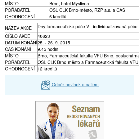
MÍSTO
Brno, hotel Myslivna
POŘADATEL
OSL ČLK Brno-město, RZP a.s. a ČAS
OHODNOCENÍ
6 kreditů
Dny farmaceutické péče V - individualizovaná péče 
NÁZEV AKCE
ČÍSLO AKCE
40623
DATUM KONÁNÍ
25. - 26. 9. 2015
ČAS KONÁNÍ
9.45 hodin
MÍSTO
Brno, Farmaceutická fakulta VFU Brno, posluchárna
POŘADATEL
OSL ČLK Brno-město a Farmaceutická fakulta VFU
OHODNOCENÍ
12 kreditů
Odběr novinek emailem