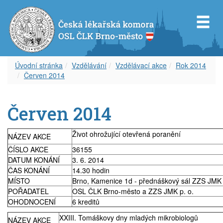
Úvodní stránka
Vzdělávání
Vzdělávací akce
Rok 2014
Červen 2014
Představenstvo OS ČLK Brno-město
Diplom celoživotního vzdělávání
Dokumenty
Orgány OSL ČLK Brno-venkov
Úvod k inzerci
Servis pro Vás
Červen 2014
Revizní komise OS ČLK Brno-město
Vzdělávací akce
Věstník ČLK
Aktuality
Aktuální inzerce
Odkazy
Čestná rada OS ČLK Brno-město
Etický kodex
Zápisy z okresního shromáždění
Volná místa – nabídka
Časopis
Život ohrožující otevřená poranění
NÁZEV AKCE
ČÍSLO AKCE
36155
Delegáti sjezdu ČLK
Informace lékařům
Volná místa – poptávka
Covid-19
DATUM KONÁNÍ
3. 6. 2014
ČAS KONÁNÍ
14.30 hodin
MÍSTO
Brno, Kamenice 1d - přednáškový sál ZZS JMK
Zápisy z okresních shromáždění
Archív článků
Zástupy – nabídka
POŘADATEL
OSL ČLK Brno-město a ZZS JMK p. o.
OHODNOCENÍ
6 kreditů
Zástupy – poptávka
XXIII. Tomáškovy dny mladých mikrobiologů
NÁZEV AKCE