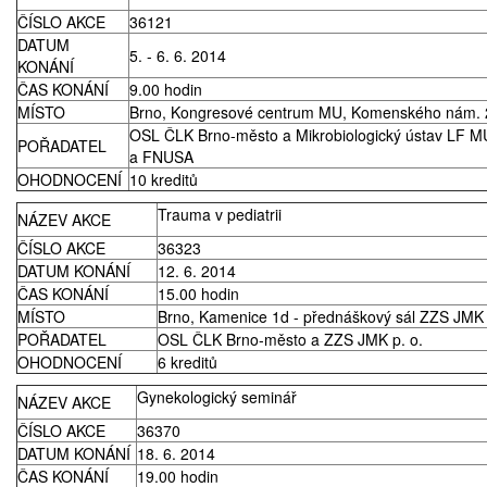
ČÍSLO AKCE
36121
Prodej
DATUM
5. - 6. 6. 2014
KONÁNÍ
Pronájem a prodej ordinací
ČAS KONÁNÍ
9.00 hodin
MÍSTO
Brno, Kongresové centrum MU, Komenského nám. 
OSL ČLK Brno-město a Mikrobiologický ústav LF M
Převzetí praxe
POŘADATEL
a FNUSA
OHODNOCENÍ
10 kreditů
Trauma v pediatrii
NÁZEV AKCE
ČÍSLO AKCE
36323
DATUM KONÁNÍ
12. 6. 2014
ČAS KONÁNÍ
15.00 hodin
MÍSTO
Brno, Kamenice 1d - přednáškový sál ZZS JMK
POŘADATEL
OSL ČLK Brno-město a ZZS JMK p. o.
OHODNOCENÍ
6 kreditů
Gynekologický seminář
NÁZEV AKCE
ČÍSLO AKCE
36370
DATUM KONÁNÍ
18. 6. 2014
ČAS KONÁNÍ
19.00 hodin