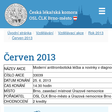
Úvodní stránka
Vzdělávání
Vzdělávací akce
Rok 2013
Červen 2013
Představenstvo OS ČLK Brno-město
Diplom celoživotního vzdělávání
Dokumenty
Orgány OSL ČLK Brno-venkov
Úvod k inzerci
Servis pro Vás
Červen 2013
Revizní komise OS ČLK Brno-město
Vzdělávací akce
Věstník ČLK
Aktuality
Aktuální inzerce
Odkazy
Čestná rada OS ČLK Brno-město
Etický kodex
Zápisy z okresního shromáždění
Volná místa – nabídka
Časopis
Moderní antitrombotická léčba a novinky v diagno
NÁZEV AKCE
ČÍSLO AKCE
33039
Delegáti sjezdu ČLK
Informace lékařům
Volná místa – poptávka
Covid-19
DATUM KONÁNÍ
25. 6. 2013
ČAS KONÁNÍ
14.30 hodin
MÍSTO
Brno, zasedací místnost Úrazové nemocnice
Zápisy z okresních shromáždění
Archív článků
Zástupy – nabídka
POŘADATEL
OSL ČLK Brno-město a Úrazová nemocnice Brno
OHODNOCENÍ
2 kredity
Zástupy – poptávka