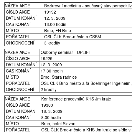
NÁZEV AKCE
Bezkrevní medicína - současný stav perspektiv
Prodej
ČÍSLO AKCE
19192
DATUM KONÁNÍ
12. 3. 2009
Pronájem a prodej ordinací
ČAS KONÁNÍ
13.00 hodin
MÍSTO
Brno, FN Brno
POŘADATEL
OSL ČLK Brno-město a CSBM
Převzetí praxe
OHODNOCENÍ
3 kredity
NÁZEV AKCE
Odborný seminář - UPLIFT
ČÍSLO AKCE
19225
DATUM KONÁNÍ
12. 3. 2009
ČAS KONÁNÍ
17.30 hodin
MÍSTO
Brno, Stará radnice
POŘADATEL
OSL ČLK Brno-město a fa Boehringer Ingelheim, 
OHODNOCENÍ
2 kredity
NÁZEV AKCE
Konference pracovníků KHS Jm kraje
ČÍSLO AKCE
19300
DATUM KONÁNÍ
18. 3. 2009
ČAS KONÁNÍ
8.00 hodin
MÍSTO
Brno, hotel Slovan
POŘADATEL
OSL ČLK Brno-město a KHS Jm kraje se sídle v