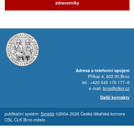
zdravotníky
Adresa a telefonní spojení
Příkop 4, 602 00 Brno
tel.: +420 545 176 177–8
e-mail:
brno@clkcr.cz
Další kontakty
publikační systém:
Synetix
©2004-2026 Česká lékařská komora
OSL ČLK Brno-město