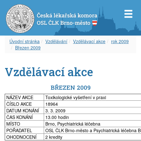
Úvodní stránka
Vzdělávání
Vzdělávací akce
rok 2009
Březen 2009
Představenstvo OS ČLK Brno-město
Diplom celoživotního vzdělávání
Dokumenty
Orgány OSL ČLK Brno-venkov
Úvod k inzerci
Servis pro Vás
Vzdělávací akce
Revizní komise OS ČLK Brno-město
Vzdělávací akce
Věstník ČLK
Aktuality
Aktuální inzerce
Odkazy
Čestná rada OS ČLK Brno-město
Etický kodex
Zápisy z okresního shromáždění
Volná místa – nabídka
Časopis
BŘEZEN 2009
NÁZEV AKCE
Toxikologické vyšetření v praxi
Delegáti sjezdu ČLK
Informace lékařům
Volná místa – poptávka
Covid-19
ČÍSLO AKCE
18964
DATUM KONÁNÍ
3. 3. 2009
Zápisy z okresních shromáždění
Archív článků
Zástupy – nabídka
ČAS KONÁNÍ
13.00 hodin
MÍSTO
Brno, Psychiatrická léčebna
POŘADATEL
OSL ČLK Brno-město a Psychiatrická léčebna B
Zástupy – poptávka
OHODNOCENÍ
2 kredity