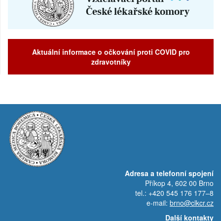
Aktuální informace o očkování proti COVID pro
zdravotníky
Adresa a telefonní spojení
Příkop 4, 602 00 Brno
tel.: +420 545 176 177–8
e-mail:
brno@clkcr.cz
Další kontakty