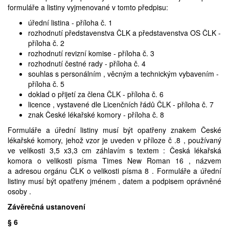
formuláře a listiny vyjmenované v tomto předpisu:
úřední listina - příloha č. 1
rozhodnutí představenstva ČLK a představenstva OS ČLK -
příloha č. 2
rozhodnutí revizní komise - příloha č. 3
rozhodnutí čestné rady - příloha č. 4
souhlas s personálním , věcným a technickým vybavením -
příloha č. 5
doklad o přijetí za člena ČLK - příloha č. 6
licence , vystavené dle Licenčních řádů ČLK - příloha č. 7
znak České lékařské komory - příloha č. 8
Formuláře a úřední listiny musí být opatřeny znakem České
lékařské komory, jehož vzor je uveden v příloze č .8 , používaný
ve velikosti 3,5 x3,3 cm záhlavím s textem : Česká lékařská
komora o velikosti písma Times New Roman 16 , názvem
a adresou orgánu ČLK o velikosti písma 8 . Formuláře a úřední
listiny musí být opatřeny jménem , datem a podpisem oprávněné
osoby .
Závěrečná ustanovení
§ 6