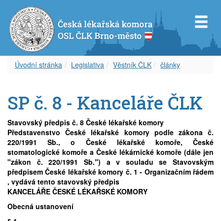
Úvodní stránka
Legislativa
Věstník ČLK
články
Představenstvo OS ČLK Brno-město
Diplom celoživotního vzdělávání
Dokumenty
Orgány OSL ČLK Brno-venkov
Úvod k inzerci
Servis pro Vás
SP č. 8 - Kanceláře ČLK
Revizní komise OS ČLK Brno-město
Vzdělávací akce
Věstník ČLK
Aktuality
Aktuální inzerce
Odkazy
Stavovský předpis č. 8 České lékařské komory
Čestná rada OS ČLK Brno-město
Etický kodex
Zápisy z okresního shromáždění
Volná místa – nabídka
Časopis
Představenstvo České lékařské komory podle zákona č.
220/1991 Sb., o České lékařské komoře, České
stomatologické komoře a České lékárnické komoře (dále jen
Delegáti sjezdu ČLK
Informace lékařům
Volná místa – poptávka
Covid-19
"zákon č. 220/1991 Sb.") a v souladu se Stavovským
předpisem České lékařské komory č. 1 - Organizačním řádem
, vydává tento stavovský předpis
Zápisy z okresních shromáždění
Archív článků
Zástupy – nabídka
KANCELÁŘE ČESKÉ LÉKAŘSKÉ KOMORY
Obecná ustanovení
Zástupy – poptávka