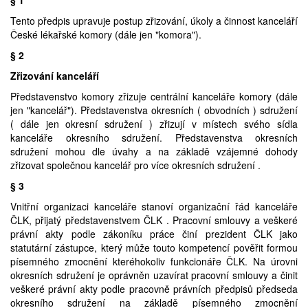
§ 1
Prodej
Tento předpis upravuje postup zřizování, úkoly a činnost kanceláří
České lékařské komory (dále jen "komora").
Pronájem a prodej ordinací
§ 2
Zřizování kanceláří
Převzetí praxe
Představenstvo komory zřizuje centrální kanceláře komory (dále
jen "kancelář"). Představenstva okresních ( obvodních ) sdružení
( dále jen okresní sdružení ) zřizují v místech svého sídla
kanceláře okresního sdružení. Představenstva okresních
sdružení mohou dle úvahy a na základě vzájemné dohody
zřizovat společnou kancelář pro více okresních sdružení .
§ 3
Vnitřní organizaci kanceláře stanoví organizační řád kanceláře
ČLK, přijatý představenstvem ČLK . Pracovní smlouvy a veškeré
právní akty podle zákoníku práce činí prezident ČLK jako
statutární zástupce, který může touto kompetencí pověřit formou
písemného zmocnění kteréhokoliv funkcionáře ČLK. Na úrovni
okresních sdružení je oprávněn uzavírat pracovní smlouvy a činit
veškeré právní akty podle pracovně právních předpisů předseda
okresního sdružení na základě písemného zmocnění