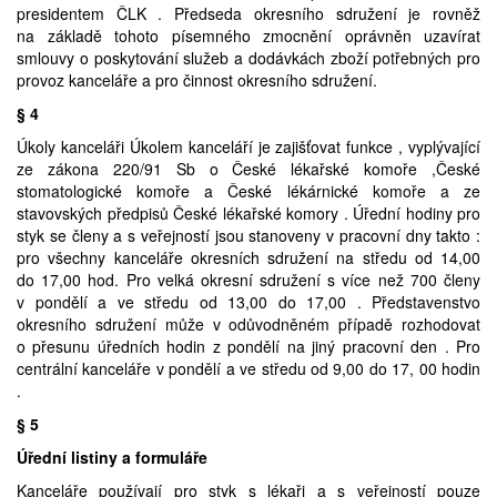
presidentem ČLK . Předseda okresního sdružení je rovněž
na základě tohoto písemného zmocnění oprávněn uzavírat
smlouvy o poskytování služeb a dodávkách zboží potřebných pro
provoz kanceláře a pro činnost okresního sdružení.
§ 4
Úkoly kanceláři Úkolem kanceláří je zajišťovat funkce , vyplývající
ze zákona 220/91 Sb o České lékařské komoře ,České
stomatologické komoře a České lékárnické komoře a ze
stavovských předpisů České lékařské komory . Úřední hodiny pro
styk se členy a s veřejností jsou stanoveny v pracovní dny takto :
pro všechny kanceláře okresních sdružení na středu od 14,00
do 17,00 hod. Pro velká okresní sdružení s více než 700 členy
v pondělí a ve středu od 13,00 do 17,00 . Představenstvo
okresního sdružení může v odůvodněném případě rozhodovat
o přesunu úředních hodin z pondělí na jiný pracovní den . Pro
centrální kanceláře v pondělí a ve středu od 9,00 do 17, 00 hodin
.
§ 5
Úřední listiny a formuláře
Kanceláře používají pro styk s lékaři a s veřejností pouze