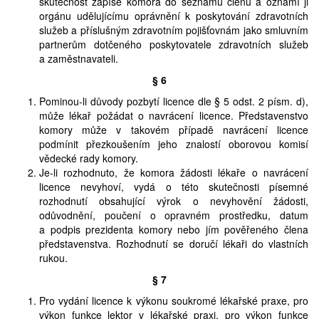
skutečnost zapíše komora do seznamu členů a oznámí ji
orgánu udělujícímu oprávnění k poskytování zdravotních
služeb a příslušným zdravotním pojišťovnám jako smluvním
partnerům dotčeného poskytovatele zdravotních služeb
a zaměstnavateli.
§ 6
Pominou-li důvody pozbytí licence dle § 5 odst. 2 písm. d),
může lékař požádat o navrácení licence. Představenstvo
komory může v takovém případě navrácení licence
podmínit přezkoušením jeho znalostí oborovou komisí
vědecké rady komory.
Je-li rozhodnuto, že komora žádosti lékaře o navrácení
licence nevyhoví, vydá o této skutečnosti písemné
rozhodnutí obsahující výrok o nevyhovění žádosti,
odůvodnění, poučení o opravném prostředku, datum
a podpis prezidenta komory nebo jím pověřeného člena
představenstva. Rozhodnutí se doručí lékaři do vlastních
rukou.
§ 7
Pro vydání licence k výkonu soukromé lékařské praxe, pro
výkon funkce lektor v lékařské praxi, pro výkon funkce