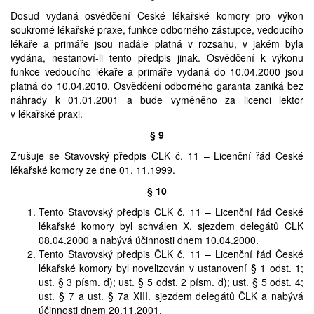
Dosud vydaná osvědčení České lékařské komory pro výkon
soukromé lékařské praxe, funkce odborného zástupce, vedoucího
lékaře a primáře jsou nadále platná v rozsahu, v jakém byla
vydána, nestanoví-li tento předpis jinak. Osvědčení k výkonu
funkce vedoucího lékaře a primáře vydaná do 10.04.2000 jsou
platná do 10.04.2010. Osvědčení odborného garanta zaniká bez
náhrady k 01.01.2001 a bude vyměněno za licenci lektor
v lékařské praxi.
§ 9
Zrušuje se Stavovský předpis ČLK č. 11 – Licenční řád České
lékařské komory ze dne 01. 11.1999.
§ 10
Tento Stavovský předpis ČLK č. 11 – Licenční řád České
lékařské komory byl schválen X. sjezdem delegátů ČLK
08.04.2000 a nabývá účinnosti dnem 10.04.2000.
Tento Stavovský předpis ČLK č. 11 – Licenční řád České
lékařské komory byl novelizován v ustanovení § 1 odst. 1;
ust. § 3 písm. d); ust. § 5 odst. 2 písm. d); ust. § 5 odst. 4;
ust. § 7 a ust. § 7a XIII. sjezdem delegátů ČLK a nabývá
účinnosti dnem 20.11.2001.