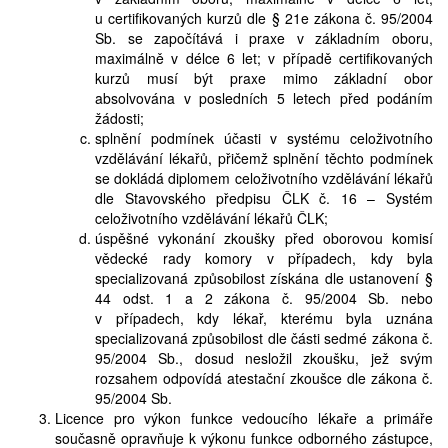
u certifikovaných kurzů dle § 21e zákona č. 95/2004
Sb. se započítává i praxe v základním oboru,
maximálně v délce 6 let; v případě certifikovaných
kurzů musí být praxe mimo základní obor
absolvována v posledních 5 letech před podáním
žádosti;
splnění podmínek účasti v systému celoživotního
vzdělávání lékařů, přičemž splnění těchto podmínek
se dokládá diplomem celoživotního vzdělávání lékařů
dle Stavovského předpisu ČLK č. 16 – Systém
celoživotního vzdělávání lékařů ČLK;
úspěšné vykonání zkoušky před oborovou komisí
vědecké rady komory v případech, kdy byla
specializovaná způsobilost získána dle ustanovení §
44 odst. 1 a 2 zákona č. 95/2004 Sb. nebo
v případech, kdy lékař, kterému byla uznána
specializovaná způsobilost dle části sedmé zákona č.
95/2004 Sb., dosud nesložil zkoušku, jež svým
rozsahem odpovídá atestační zkoušce dle zákona č.
95/2004 Sb.
Licence pro výkon funkce vedoucího lékaře a primáře
současně opravňuje k výkonu funkce odborného zástupce,