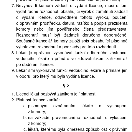
Nevyhoví-li komora žádosti o vydání licence, musí o tom
vydat řádné rozhodnutí obsahující výrok o zamítnutí žádosti
o vydání licence, odůvodnění tohoto výroku, poučení
o opravném prostředku, datum, razítko a podpis prezidenta
komory nebo jím pověřeného člena představenstva.
Rozhodnutí musí být žadateli doručeno doporučeně.
Současně kancelář komory založí spis obsahující písemné
vyhotovení rozhodnutí a podklady pro toto rozhodnutí.
Lékař je oprávněn vykonávat funkci odborného zástupce,
vedoucího lékaře a primáře ve zdravotnickém zařízení až
po obdržení licence.
Lékař smí vykonávat funkci vedoucího lékaře a primáře jen
v oboru, pro který mu byla vydána licence.
§ 5
Licenci lékař pozbývá zánikem její platnosti.
Platnost licence zaniká:
písemným oznámením lékaře o vystoupení
z komory;
na základě pravomocného rozhodnutí o vyloučení
z komory;
lékaři, kterému byla omezena způsobilost k právním