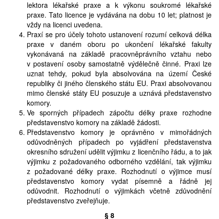
lektora lékařské praxe a k výkonu soukromé lékařské
praxe. Tato licence je vydávána na dobu 10 let; platnost je
vždy na licenci uvedena.
Praxí se pro účely tohoto ustanovení rozumí celková délka
praxe v daném oboru po ukončení lékařské fakulty
vykonávaná na základě pracovněprávního vztahu nebo
v postavení osoby samostatně výdělečně činné. Praxi lze
uznat tehdy, pokud byla absolvována na území České
republiky či jiného členského státu EU. Praxi absolvovanou
mimo členské státy EU posuzuje a uznává představenstvo
komory.
Ve sporných případech zápočtu délky praxe rozhodne
představenstvo komory na základě žádosti.
Představenstvo komory je oprávněno v mimořádných
odůvodněných případech po vyjádření představenstva
okresního sdružení udělit výjimku z licenčního řádu, a to jak
výjimku z požadovaného odborného vzdělání, tak výjimku
z požadované délky praxe. Rozhodnutí o výjimce musí
představenstvo komory vydat písemně a řádně jej
odůvodnit. Rozhodnutí o výjimkách včetně zdůvodnění
představenstvo zveřejňuje.
§ 8