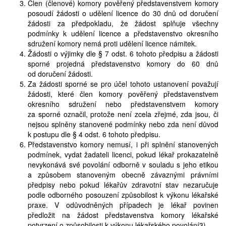
Člen (členové) komory pověřený představenstvem komory
posoudí žádosti o udělení licence do 30 dnů od doručení
žádosti za předpokladu, že žádost splňuje všechny
podmínky k udělení licence a představenstvo okresního
sdružení komory nemá proti udělení licence námitek.
Žádosti o výjimky dle § 7 odst. 6 tohoto předpisu a žádosti
sporné projedná představenstvo komory do 60 dnů
od doručení žádosti.
Za žádosti sporné se pro účel tohoto ustanovení považují
žádosti, které člen komory pověřený představenstvem
okresního sdružení nebo představenstvem komory
za sporné označil, protože není zcela zřejmé, zda jsou, či
nejsou splněny stanovené podmínky nebo zda není důvod
k postupu dle § 4 odst. 6 tohoto předpisu.
Představenstvo komory nemusí, i při splnění stanovených
podmínek, vydat žadateli licenci, pokud lékař prokazatelně
nevykonává své povolání odborně v souladu s jeho etikou
a způsobem stanoveným obecně závaznými právními
předpisy nebo pokud lékařův zdravotní stav nezaručuje
podle odborného posouzení způsobilost k výkonu lékařské
praxe. V odůvodněných případech je lékař povinen
předložit na žádost představenstva komory lékařské
potvrzení o způsobilosti k výkonu lékařského povolání3) .