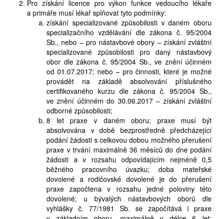
Pro získání licence pro výkon funkce vedoucího lékaře
a primáře musí lékař splňovat tyto podmínky:
získání specializované způsobilosti v daném oboru
specializačního vzdělávání dle zákona č. 95/2004
Sb., nebo – pro nástavbové obory – získání zvláštní
specializované způsobilosti pro daný nástavbový
obor dle zákona č. 95/2004 Sb., ve znění účinném
od 01.07.2017; nebo – pro činnosti, které je možné
provádět na základě absolvování příslušného
certifikovaného kurzu dle zákona č. 95/2004 Sb.,
ve znění účinném do 30.06.2017 – získání zvláštní
odborné způsobilosti;
8 let praxe v daném oboru; praxe musí být
absolvována v době bezprostředně předcházející
podání žádosti s celkovou dobou možného přerušení
praxe v trvání maximálně 36 měsíců do dne podání
žádosti a v rozsahu odpovídajícím nejméně 0,5
běžného pracovního úvazku; doba mateřské
dovolené a rodičovské dovolené je do přerušení
praxe započtena v rozsahu jedné poloviny této
dovolené; u bývalých nástavbových oborů dle
vyhlášky č. 77/1981 Sb. se započítává i praxe
v základním oboru, maximálně v délce 6 let;