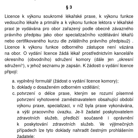
§ 3
Licence k výkonu soukromé lékařské praxe, k výkonu funkce
vedoucího lékaře a primáře a k výkonu funkce lektora v lékařské
praxi je vydávána pro obor zařazený podle obecně závazného
právního předpisu jako obor specializačního vzdělávání lékařů
nebo certifikovaného kurzu dle zvláštního právního předpisu2) .
Licence k výkonu funkce odborného zástupce není vázána
na obor. O vydání licence žádá lékař prostřednictvím kanceláře
okresního (obvodního) sdružení komory (dále jen „okresní
sdružení“), v jehož seznamu je zapsán. K žádosti o vydání licence
připojí:
vyplněný formulář (žádost o vydání licence komory);
doklady o dosaženém odborném vzdělání;
potvrzení o délce praxe, kterým se rozumí písemné
potvrzení vyhotovené zaměstnavatelem obsahující období
výkonu praxe, specializaci, v níž byla praxe vykonávána,
a výši pracovního úvazku. Je-li žadatel poskytovatelem
zdravotních služeb, předloží současně i oprávnění
k poskytování zdravotních služeb. Ve výjimečných
případech lze tyto doklady nahradit čestným prohlášením
žadatele;