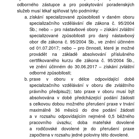
odborného zástupce a pro poskytování poradenských
služeb musí lékař splňovat tyto podmínky:
získání specializované způsobilosti v daném oboru
specializačního vzdělávání dle zákona č. 95/2004
Sb.; nebo – pro nástavbové obory – získání zvláštní
specializované způsobilosti pro daný nástavbový
obor dle zákona č. 95/2004 Sb., ve znění účinném
od 01.07.2017; nebo – pro činnosti, které je možné
provádět na základě absolvování příslušného
certifikovaného kurzu dle zákona č. 95/2004 Sb.,
ve znění účinném do 30.06.2017 – získání zvláštní
odborné způsobilosti;
praxe v oboru v délce odpovídající době
specializačního vzdělávání v oboru dle zvláštního
právního předpisu2); tato praxe v oboru musí být
absolvována v době předcházející podání žádosti
s celkovou dobou možného přerušení praxe v trvání
maximálně 36 měsíců do dne podání žádosti
a v rozsahu odpovídajícím nejméně 0,5 běžného
pracovního úvazku; doba mateřské dovolené
a rodičovské dovolené je do přerušení praxe
započtena v rozsahu jedné poloviny této dovolené.