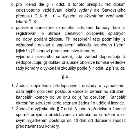
pro licenci dle § 7 odst. 2 tohoto předpisu též diplom
celoživotního vzdělávání lékařů vydaný dle Stavovského
předpisu ČLK č. 16 – Systém celoživotního vzdělávání
lékařů ČLK;
potvrzení kanceláře okresního sdružení komory, kde je
registrován, o úhradě členských příspěvků splatných
do doby podání žádosti. Při nesplnění této podmínky je
vyžadován doklad o zaplacení nákladů licenčního řízení,
jejichž výši stanoví představenstvo komory;
vyjádření okresního sdružení, zda žádost doporučuje či
nedoporučuje; g) doklad příslušné oborové komise vědecké
rady komory o vykonání zkoušky podle § 7 odst. 2 písm. d).
§ 4
Žádost doplněnou předepsanými doklady s vyznačením
data jejího doručení postoupí kancelář okresního sdružení
kanceláři komory do 30 dnů od jejího doručení. Kancelář
okresního sdružení vede seznam žádostí o udělení licence.
Žádosti o výjimku dle § 7 odst. 6 tohoto předpisu a žádosti
sporné projedná představenstvo okresního sdružení a se
svým vyjádřením postoupí do 40 dnů od doručení žádosti
představenstvu komory.