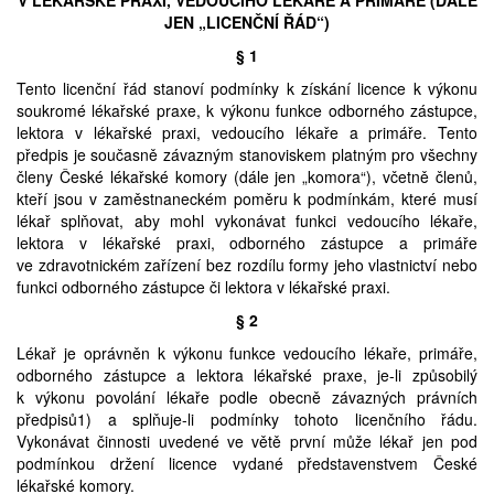
V LÉKAŘSKÉ PRAXI, VEDOUCÍHO LÉKAŘE A PRIMÁŘE (DÁLE
JEN „LICENČNÍ ŘÁD“)
Prodej
§ 1
Pronájem a prodej ordinací
Tento licenční řád stanoví podmínky k získání licence k výkonu
soukromé lékařské praxe, k výkonu funkce odborného zástupce,
lektora v lékařské praxi, vedoucího lékaře a primáře. Tento
Převzetí praxe
předpis je současně závazným stanoviskem platným pro všechny
členy České lékařské komory (dále jen „komora“), včetně členů,
kteří jsou v zaměstnaneckém poměru k podmínkám, které musí
lékař splňovat, aby mohl vykonávat funkci vedoucího lékaře,
lektora v lékařské praxi, odborného zástupce a primáře
ve zdravotnickém zařízení bez rozdílu formy jeho vlastnictví nebo
funkci odborného zástupce či lektora v lékařské praxi.
§ 2
Lékař je oprávněn k výkonu funkce vedoucího lékaře, primáře,
odborného zástupce a lektora lékařské praxe, je-li způsobilý
k výkonu povolání lékaře podle obecně závazných právních
předpisů1) a splňuje-li podmínky tohoto licenčního řádu.
Vykonávat činnosti uvedené ve větě první může lékař jen pod
podmínkou držení licence vydané představenstvem České
lékařské komory.