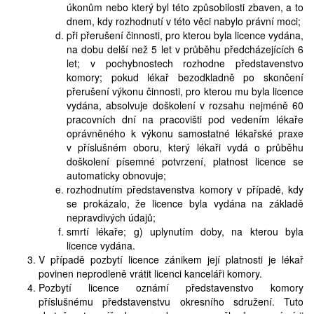
úkonům nebo který byl této způsobilosti zbaven, a to
dnem, kdy rozhodnutí v této věci nabylo právní moci;
při přerušení činnosti, pro kterou byla licence vydána,
na dobu delší než 5 let v průběhu předcházejících 6
let; v pochybnostech rozhodne představenstvo
komory; pokud lékař bezodkladně po skončení
přerušení výkonu činnosti, pro kterou mu byla licence
vydána, absolvuje doškolení v rozsahu nejméně 60
pracovních dní na pracovišti pod vedením lékaře
oprávněného k výkonu samostatné lékařské praxe
v příslušném oboru, který lékaři vydá o průběhu
doškolení písemné potvrzení, platnost licence se
automaticky obnovuje;
rozhodnutím představenstva komory v případě, kdy
se prokázalo, že licence byla vydána na základě
nepravdivých údajů;
smrtí lékaře; g) uplynutím doby, na kterou byla
licence vydána.
V případě pozbytí licence zánikem její platnosti je lékař
povinen neprodleně vrátit licenci kanceláři komory.
Pozbytí licence oznámí představenstvo komory
příslušnému představenstvu okresního sdružení. Tuto