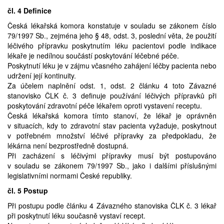
čl. 4 Definice
Česká lékařská komora konstatuje v souladu se zákonem číslo
79/1997 Sb., zejména jeho § 48, odst. 3, poslední věta, že použití
léčivého přípravku poskytnutím léku pacientovi podle indikace
lékaře je nedílnou součástí poskytování léčebné péče.
Poskytnutí léku je v zájmu včasného zahájení léčby pacienta nebo
udržení její kontinuity.
Za účelem naplnění odst. 1, odst. 2 článku 4 toto Závazné
stanovisko ČLK č. 3 definuje používání léčivých přípravků při
poskytování zdravotní péče lékařem oproti vystavení receptu.
Česká lékařská komora tímto stanoví, že lékař je oprávněn
v situacích, kdy to zdravotní stav pacienta vyžaduje, poskytnout
v potřebném množství léčivé přípravky za předpokladu, že
lékárna není bezprostředně dostupná.
Při zacházení s léčivými přípravky musí být postupováno
v souladu se zákonem 79/1997 Sb., jako i dalšími příslušnými
legislativními normami České republiky.
čl. 5 Postup
Při postupu podle článku 4 Závazného stanoviska ČLK č. 3 lékař
při poskytnutí léku současně vystaví recept.