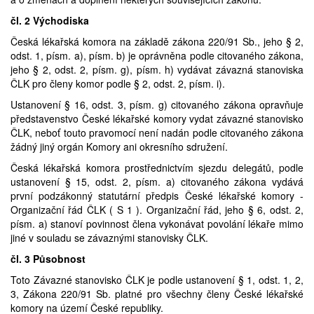
Prodej
čl. 2 Východiska
Česká lékařská komora na základě zákona 220/91 Sb., jeho § 2,
Pronájem a prodej ordinací
odst. 1, písm. a), písm. b) je oprávněna podle citovaného zákona,
jeho § 2, odst. 2, písm. g), písm. h) vydávat závazná stanoviska
ČLK pro členy komor podle § 2, odst. 2, písm. i).
Převzetí praxe
Ustanovení § 16, odst. 3, písm. g) citovaného zákona opravňuje
představenstvo České lékařské komory vydat závazné stanovisko
ČLK, neboť touto pravomocí není nadán podle citovaného zákona
žádný jiný orgán Komory ani okresního sdružení.
Česká lékařská komora prostřednictvím sjezdu delegátů, podle
ustanovení § 15, odst. 2, písm. a) citovaného zákona vydává
první podzákonný statutární předpis České lékařské komory -
Organizační řád ČLK ( S 1 ). Organizační řád, jeho § 6, odst. 2,
písm. a) stanoví povinnost člena vykonávat povolání lékaře mimo
jiné v souladu se závaznými stanovisky ČLK.
čl. 3 Působnost
Toto Závazné stanovisko ČLK je podle ustanovení § 1, odst. 1, 2,
3, Zákona 220/91 Sb. platné pro všechny členy České lékařské
komory na území České republiky.