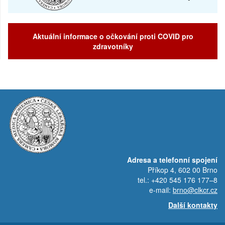
Aktuální informace o očkování proti COVID pro
zdravotníky
Adresa a telefonní spojení
Příkop 4, 602 00 Brno
tel.: +420 545 176 177–8
e-mail:
brno@clkcr.cz
Další kontakty