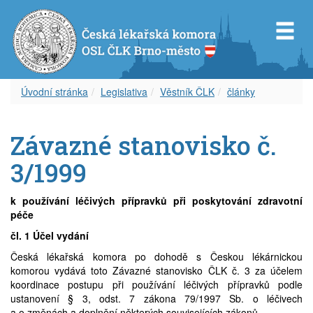
Úvodní stránka
Legislativa
Věstník ČLK
články
Představenstvo OS ČLK Brno-město
Diplom celoživotního vzdělávání
Dokumenty
Orgány OSL ČLK Brno-venkov
Úvod k inzerci
Servis pro Vás
Závazné stanovisko č.
Revizní komise OS ČLK Brno-město
Vzdělávací akce
Věstník ČLK
Aktuality
Aktuální inzerce
Odkazy
3/1999
Čestná rada OS ČLK Brno-město
Etický kodex
Zápisy z okresního shromáždění
Volná místa – nabídka
Časopis
k používání léčivých přípravků při poskytování zdravotní
péče
Delegáti sjezdu ČLK
Informace lékařům
Volná místa – poptávka
Covid-19
čl. 1 Účel vydání
Česká lékařská komora po dohodě s Českou lékárnickou
Zápisy z okresních shromáždění
Archív článků
Zástupy – nabídka
komorou vydává toto Závazné stanovisko ČLK č. 3 za účelem
koordinace postupu při používání léčivých přípravků podle
Zástupy – poptávka
ustanovení § 3, odst. 7 zákona 79/1997 Sb. o léčivech
a o změnách a doplnění některých souvisejících zákonů.