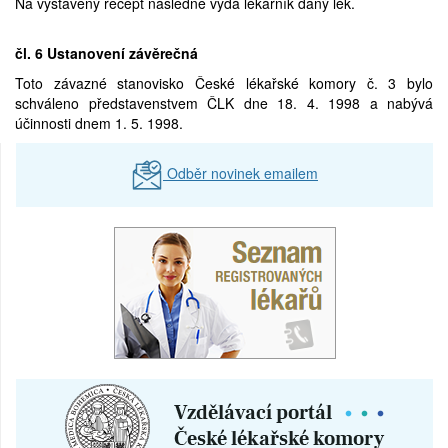
Na vystavený recept následně vydá lékárník daný lék.
čl. 6 Ustanovení závěrečná
Toto závazné stanovisko České lékařské komory č. 3 bylo
schváleno představenstvem ČLK dne 18. 4. 1998 a nabývá
účinnosti dnem 1. 5. 1998.
Odběr novinek emailem