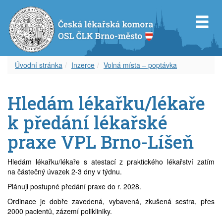
Úvodní stránka
Inzerce
Volná místa – poptávka
Představenstvo OS ČLK Brno-město
Diplom celoživotního vzdělávání
Dokumenty
Orgány OSL ČLK Brno-venkov
Úvod k inzerci
Servis pro Vás
Hledám lékařku/lékaře
Revizní komise OS ČLK Brno-město
Vzdělávací akce
Věstník ČLK
Aktuality
Aktuální inzerce
Odkazy
k předání lékařské
Čestná rada OS ČLK Brno-město
Etický kodex
Zápisy z okresního shromáždění
Volná místa – nabídka
Časopis
praxe VPL Brno-Líšeň
Delegáti sjezdu ČLK
Informace lékařům
Volná místa – poptávka
Covid-19
Hledám lékařku/lékaře s atestací z praktického lékařství zatím
na částečný úvazek 2-3 dny v týdnu.
Zápisy z okresních shromáždění
Archív článků
Zástupy – nabídka
Plánuji postupné předání praxe do r. 2028.
Ordinace je dobře zavedená, vybavená, zkušená sestra, přes
Zástupy – poptávka
2000 pacientů, zázemí polikliniky.