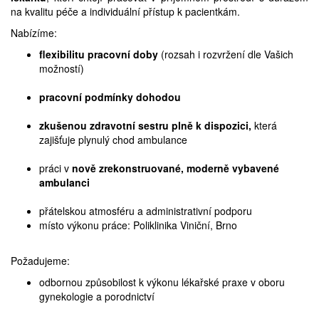
na kvalitu péče a individuální přístup k pacientkám.
Prodej
Nabízíme:
Pronájem a prodej ordinací
flexibilitu pracovní doby
(rozsah i rozvržení dle Vašich
možností)
Převzetí praxe
pracovní podmínky dohodou
zkušenou zdravotní sestru plně k dispozici,
která
zajišťuje plynulý chod ambulance
práci v
nově zrekonstruované, moderně vybavené
ambulanci
přátelskou atmosféru a administrativní podporu
místo výkonu práce: Poliklinika Viniční, Brno
Požadujeme:
odbornou způsobilost k výkonu lékařské praxe v oboru
gynekologie a porodnictví