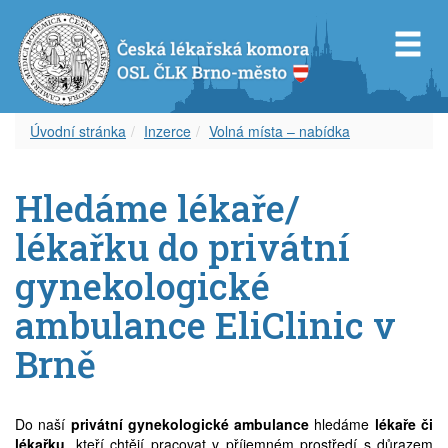
Úvodní stránka
Inzerce
Volná místa – nabídka
Představenstvo OS ČLK Brno-město
Diplom celoživotního vzdělávání
Dokumenty
Orgány OSL ČLK Brno-venkov
Úvod k inzerci
Servis pro Vás
Hledáme lékaře/
Revizní komise OS ČLK Brno-město
Vzdělávací akce
Věstník ČLK
Aktuality
Aktuální inzerce
Odkazy
lékařku do privátní
Čestná rada OS ČLK Brno-město
Etický kodex
Zápisy z okresního shromáždění
Volná místa – nabídka
Časopis
gynekologické
ambulance EliClinic v
Delegáti sjezdu ČLK
Informace lékařům
Volná místa – poptávka
Covid-19
Brně
Zápisy z okresních shromáždění
Archív článků
Zástupy – nabídka
Zástupy – poptávka
Do naší
privátní gynekologické ambulance
hledáme
lékaře či
lékařku
, kteří chtějí pracovat v příjemném prostředí s důrazem