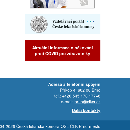
Aktuální informace o očkování
proti COVID pro zdravotníky
Adresa a telefonní spojení
Příkop 4, 602 00 Brno
tel.: +420 545 176 177–8
e-mail:
brno@clkcr.cz
Další kontakty
4-2026 Česká lékařská komora OSL ČLK Brno-město