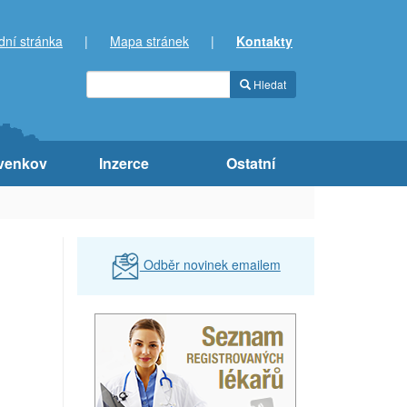
dní stránka
|
Mapa stránek
|
Kontakty
Hledat
venkov
Inzerce
Ostatní
Odběr novinek emailem