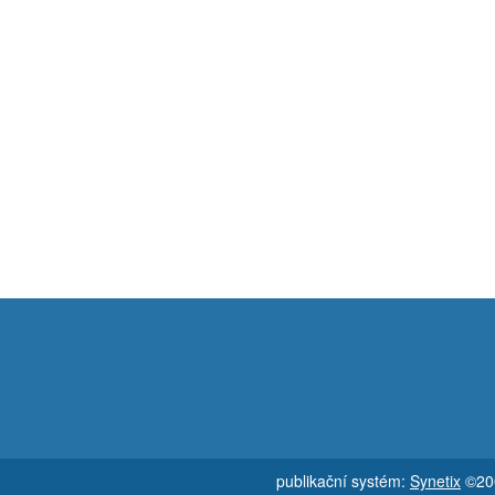
publikační systém:
Synetix
©200