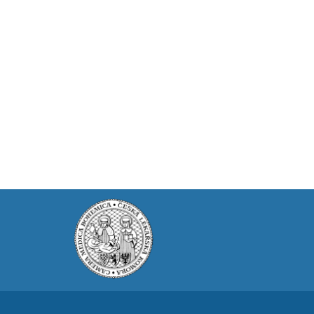
Prodej
Pronájem a prodej ordinací
Převzetí praxe