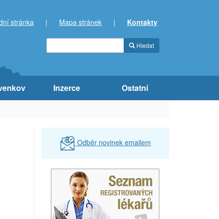
dní stránka
|
Mapa stránek
|
Kontakty
Hledat
venkov
Inzerce
Ostatní
Odběr novinek emailem