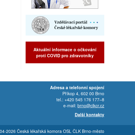
Aktuální informace o očkování
proti COVID pro zdravotníky
Adresa a telefonní spojení
Příkop 4, 602 00 Brno
tel.: +420 545 176 177–8
e-mail:
brno@clkcr.cz
Další kontakty
4-2026 Česká lékařská komora OSL ČLK Brno-město