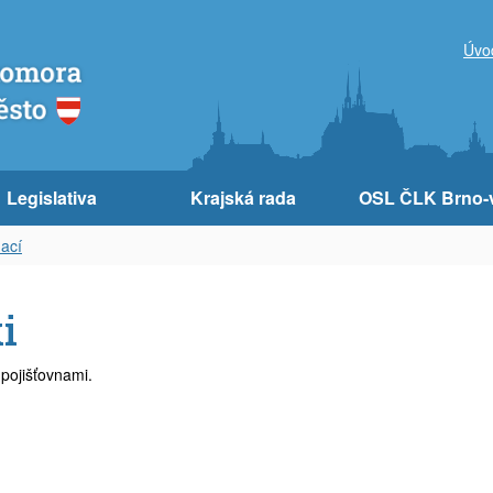
Úvo
Legislativa
Krajská rada
OSL ČLK Brno-
nací
i
pojišťovnami.