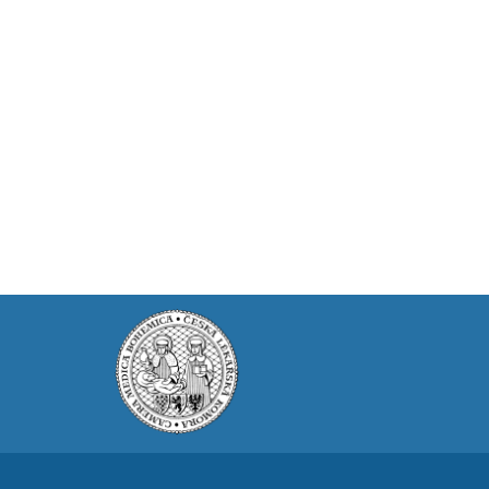
Prodej
Pronájem a prodej ordinací
Převzetí praxe