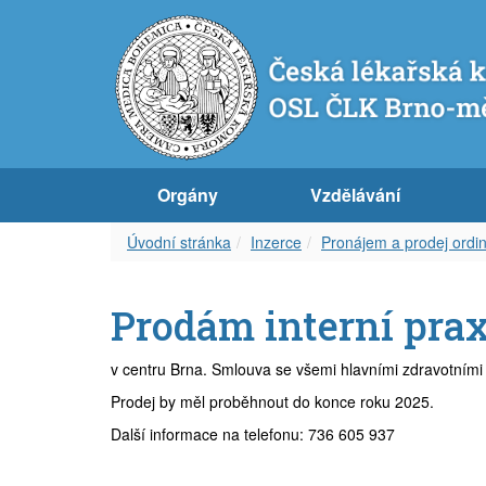
Představenstvo OS ČLK Brno-město
Diplom celoživotního vzdělávání
Dokumenty
Orgány OSL ČLK Brno-venkov
Úvod k inzerci
Servis pro Vás
Orgány
Vzdělávání
Revizní komise OS ČLK Brno-město
Vzdělávací akce
Věstník ČLK
Aktuality
Aktuální inzerce
Odkazy
Úvodní stránka
Inzerce
Pronájem a prodej ordi
Čestná rada OS ČLK Brno-město
Etický kodex
Zápisy z okresního shromáždění
Volná místa – nabídka
Časopis
Prodám interní prax
Delegáti sjezdu ČLK
Informace lékařům
Volná místa – poptávka
Covid-19
v centru Brna. Smlouva se všemi hlavními zdravotními 
Zápisy z okresních shromáždění
Archív článků
Zástupy – nabídka
Prodej by měl proběhnout do konce roku 2025.
Další informace na telefonu: 736 605 937
Zástupy – poptávka