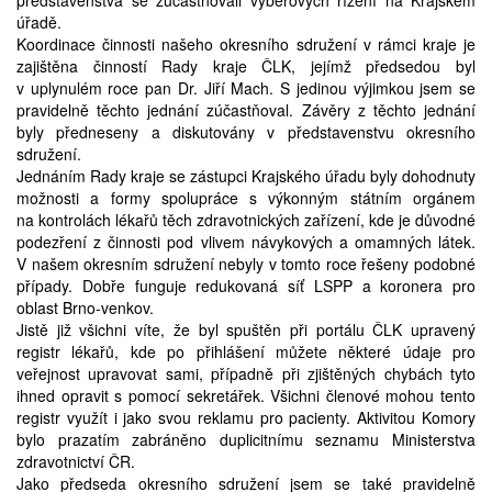
představenstva se zúčastňovali výběrových řízení na Krajském
úřadě.
Koordinace činnosti našeho okresního sdružení v rámci kraje je
zajištěna činností Rady kraje ČLK, jejímž předsedou byl
v uplynulém roce pan Dr. Jiří Mach. S jedinou výjimkou jsem se
pravidelně těchto jednání zúčastňoval. Závěry z těchto jednání
byly předneseny a diskutovány v představenstvu okresního
sdružení.
Jednáním Rady kraje se zástupci Krajského úřadu byly dohodnuty
možnosti a formy spolupráce s výkonným státním orgánem
na kontrolách lékařů těch zdravotnických zařízení, kde je důvodné
podezření z činnosti pod vlivem návykových a omamných látek.
V našem okresním sdružení nebyly v tomto roce řešeny podobné
případy. Dobře funguje redukovaná síť LSPP a koronera pro
oblast Brno-venkov.
Jistě již všichni víte, že byl spuštěn při portálu ČLK upravený
registr lékařů, kde po přihlášení můžete některé údaje pro
veřejnost upravovat sami, případně při zjištěných chybách tyto
ihned opravit s pomocí sekretářek. Všichni členové mohou tento
registr využít i jako svou reklamu pro pacienty. Aktivitou Komory
bylo prazatím zabráněno duplicitnímu seznamu Ministerstva
zdravotnictví ČR.
Jako předseda okresního sdružení jsem se také pravidelně