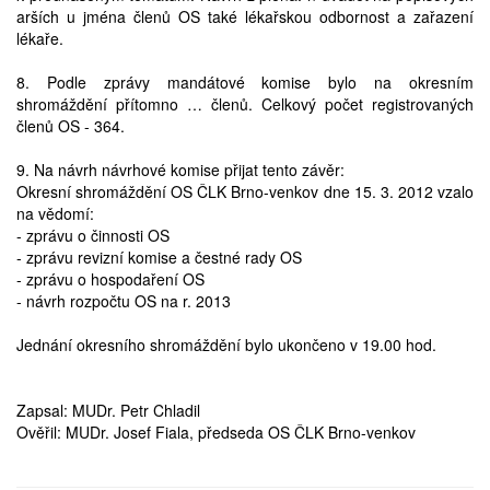
arších u jména členů OS také lékařskou odbornost a zařazení
lékaře.
8. Podle zprávy mandátové komise bylo na okresním
shromáždění přítomno … členů. Celkový počet registrovaných
členů OS - 364.
9. Na návrh návrhové komise přijat tento závěr:
Okresní shromáždění OS ČLK Brno-venkov dne 15. 3. 2012 vzalo
na vědomí:
- zprávu o činnosti OS
- zprávu revizní komise a čestné rady OS
- zprávu o hospodaření OS
- návrh rozpočtu OS na r. 2013
Jednání okresního shromáždění bylo ukončeno v 19.00 hod.
Zapsal: MUDr. Petr Chladil
Ověřil: MUDr. Josef Fiala, předseda OS ČLK Brno-venkov