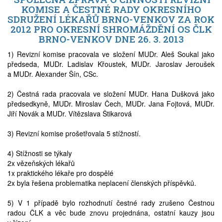
KOMISE A ČESTNÉ RADY OKRESNÍHO
SDRUŽENÍ LÉKAŘŮ BRNO-VENKOV ZA ROK
2012 PRO OKRESNÍ SHROMÁŽDĚNÍ OS ČLK
BRNO-VENKOV DNE 26. 3. 2013
1) Revizní komise pracovala ve složení MUDr. Aleš Soukal jako
předseda, MUDr. Ladislav Křoustek, MUDr. Jaroslav Jeroušek
a MUDr. Alexander Šín, CSc.
2) Čestná rada pracovala ve složení MUDr. Hana Dušková jako
předsedkyně, MUDr. Miroslav Čech, MUDr. Jana Fojtová, MUDr.
Jiří Novák a MUDr. Vítězslava Štikarová
3) Revizní komise prošetřovala 5 stížností.
4) Stížnosti se týkaly
2x vězeňských lékařů
1x praktického lékaře pro dospělé
2x byla řešena problematika neplacení členských příspěvků.
5) V 1 případě bylo rozhodnutí čestné rady zrušeno Čestnou
radou ČLK a věc bude znovu projednána, ostatní kauzy jsou