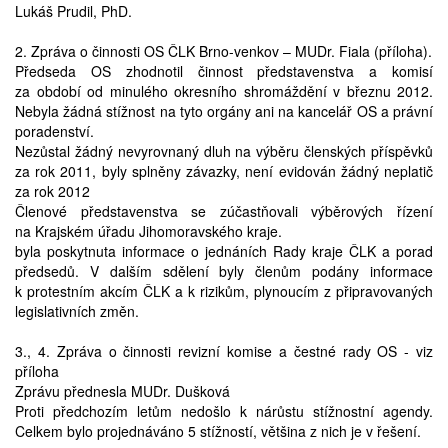
Lukáš Prudil, PhD.
2. Zpráva o činnosti OS ČLK Brno-venkov – MUDr. Fiala (příloha).
Předseda OS zhodnotil činnost představenstva a komisí
za období od minulého okresního shromáždění v březnu 2012.
Nebyla žádná stížnost na tyto orgány ani na kancelář OS a právní
poradenství.
Nezůstal žádný nevyrovnaný dluh na výběru členských příspěvků
za rok 2011, byly splněny závazky, není evidován žádný neplatič
za rok 2012
Členové představenstva se zúčastňovali výběrových řízení
na Krajském úřadu Jihomoravského kraje.
byla poskytnuta informace o jednáních Rady kraje ČLK a porad
předsedů. V dalším sdělení byly členům podány informace
k protestním akcím ČLK a k rizikům, plynoucím z připravovaných
legislativních změn.
3., 4. Zpráva o činnosti revizní komise a čestné rady OS - viz
příloha
Zprávu přednesla MUDr. Dušková
Proti předchozím letům nedošlo k nárůstu stížnostní agendy.
Celkem bylo projednáváno 5 stížností, většina z nich je v řešení.