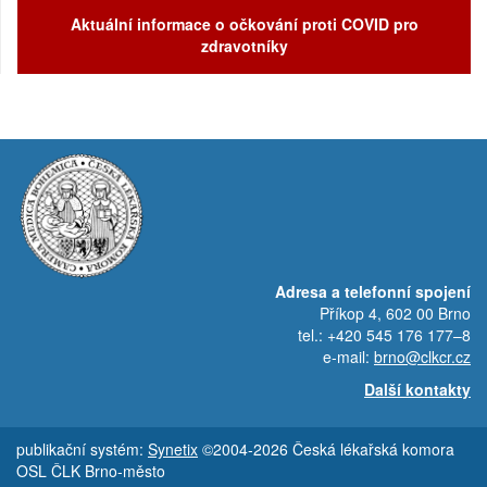
Aktuální informace o očkování proti COVID pro
zdravotníky
Adresa a telefonní spojení
Příkop 4, 602 00 Brno
tel.: +420 545 176 177–8
e-mail:
brno@clkcr.cz
Další kontakty
publikační systém:
Synetix
©2004-2026 Česká lékařská komora
OSL ČLK Brno-město