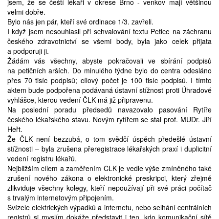
jsem, že se čeští lékaři v okrese Brno - venkov mají většinou
velmi dobře.
Bylo nás jen pár, kteří své ordinace 1/3. zavřeli.
I když jsem nesouhlasil při schvalování textu Petice na záchranu
českého zdravotnictví se všemi body, byla jako celek přijata
a podporuji ji.
Žádám vás všechny, abyste pokračovali ve sbírání podpisů
na petičních arších. Do minulého týdne bylo do centra odesláno
přes 70 tisíc podpisů; cílový počet je 100 tisíc podpisů. I tímto
aktem bude podpořena podávaná ústavní stížnost proti Úhradové
vyhlášce, kterou vedení ČLK má již připravenu.
Na poslední poradu předsedů navazovalo pasování Rytíře
českého lékařského stavu. Novým rytířem se stal prof. MUDr. Jiří
Heřt.
Že ČLK není bezzubá, o tom svědčí úspěch předešlé ústavní
stížnosti – byla zrušena přeregistrace lékařských praxí i duplicitní
vedení registru lékařů.
Nejbližším cílem a zaměřením ČLK je vedle výše zmíněného také
zrušení nového zákona o elektronické preskripci, který zřejmě
zlikviduje všechny kolegy, kteří nepoužívají při své práci počítač
s trvalým internetovým připojením.
Svízele elektrických výpadků a internetu, nebo selhání centrálních
registrů si myslím dokáže představit i ten, kdo komunikační sítě