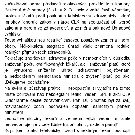
zúčastňoval porad předsedů svolávaných prezidentem komory.
Poslední dvě porady (31/1. a 21/3.) byly z velké části věnovány
protestu lékařů proti postupům Ministerstva zdravotnictví, které
mnohdy ignoruje zákonný nárok ČLK na spoluúčast při tvorbě
zákonů a norem ve zdravotnictví, a zejména pak nové Úhradové
vyhlášky.
Touto vyhláškou jsou restrikcí časovou postiženy zejména interní
obory. Několikaletá stagnace úhrad však znamená redukci
reálných příjmů všech zdravotníků.
Pokračuje zhoršování zdravotní péče v nemocnicích v důsledku
snižování počtu kvalifikovaných lékařů, ale i snižování platů, které
je vynuceno snížením úhrad zdravotními pojišťovnami
a nedodržením memoranda ministra o zvýšení platů po akci
„Děkujeme, odcházíme“.
Na svém si zůstávají praktici – neodpustím si vyjádřit na tomto
místě politování nad nekolegiální reakcí vedení SPL k akci ČLK
„Zachraňme české zdravotnictví“. Pan Dr. Šmatlák byl za svůj
rozvračečský počin pochválen dopisem samotným panem
ministrem.
Jednotlivé skupiny lékařů a zejména jejich vedení si stále
neuvědomuje, že v celé lidské historii platí: „rozděl a panuj!“
Když jsem o akci telefonicky hovořil s některými lékaři, pochopil