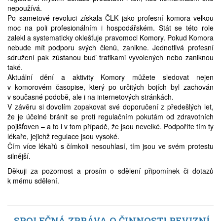
nepoužívá.
Po sametové revoluci získala ČLK jako profesní komora velkou
moc na poli profesionálním i hospodářském. Stát se této role
zalekl a systematicky oklešťuje pravomoci Komory. Pokud Komora
nebude mít podporu svých členů, zanikne. Jednotlivá profesní
sdružení pak zůstanou buď trafikami vyvolených nebo zaniknou
také.
Aktuální dění a aktivity Komory můžete sledovat nejen
v komorovém časopise, který po určitých bojích byl zachován
v současné podobě, ale i na internetových stránkách.
V závěru si dovolím zopakovat své doporučení z předešlých let,
že je účelné bránit se proti regulačním pokutám od zdravotních
pojišťoven – a to i v tom případě, že jsou nevelké. Podpoříte tím ty
lékaře, jejichž regulace jsou vysoké.
Čím více lékařů s čímkoli nesouhlasí, tím jsou ve svém protestu
silnější.
Děkuji za pozornost a prosím o sdělení připomínek či dotazů
k mému sdělení.
SPOLEČNÁ ZPRÁVA O ČINNOSTI REVIZNÍ