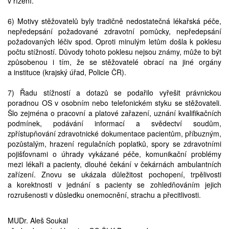
v řízení.
6) Motivy stěžovatelů byly tradičně nedostatečná lékařská péče,
nepředepsání požadované zdravotní pomůcky, nepředepsání
požadovaných léčiv spod. Oproti minulým letům došla k poklesu
počtu stížností. Důvody tohoto poklesu nejsou známy, může to být
způsobenou i tím, že se stěžovatelé obrací na jiné orgány
a instituce (krajský úřad, Policie ČR).
7) Řadu stížností a dotazů se podařilo vyřešit právnickou
poradnou OS v osobním nebo telefonickém styku se stěžovateli.
Šlo zejména o pracovní a platové zařazení, uznání kvalifikačních
podmínek, podávání informací a svědectví soudům,
zpřístupňování zdravotnické dokumentace pacientům, příbuzným,
pozůstalým, hrazení regulačních poplatků, spory se zdravotními
pojišťovnami o úhrady vykázané péče, komunikační problémy
mezi lékaři a pacienty, dlouhé čekání v čekárnách ambulantních
zařízení. Znovu se ukázala důležitost pochopení, trpělivosti
a korektnosti v jednání s pacienty se zohledňováním jejich
rozrušenosti v důsledku onemocnění, strachu a přecitlivosti.
MUDr. Aleš Soukal