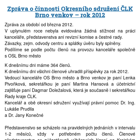
Zpráva o činnosti Okresního sdružení ČLK
Brno venkov – rok 2012
Zpráva za období od března 2012.
V uplynulém roce nebyla evidována žádná stížnost na práci
kanceláře, představenstva ani revizní komise a čestné rady.
Závazky, zejm. odvody centru a splátky úvěru byly splněny.
Podílíme se podle počtu členů na provozu kanceláře společně
s OSL Brno město
K dnešnímu dni máme 364 členů.
K dnešnímu dni všichni členové uhradili příspěvky za rok 2012.
Vedoucí kanceláře OS Brno město a Brno venkov je paní Lenka
Pivoňková, sekretářkou je paní Martina Hansová a účetnictví
zajišťuje paní Dagmar Doležalová, která je současně i sekretářkou
Rady kraje ČLK.
Kancelář a obě okresní sdružení využívají právní pomoc Dr. Ing.
Lukáše Prudila
a Dr. Jany Konečné
Představenstvo se scházelo na pravidelných jednáních v intervalu
1-2 měsíců, vždy v potřebném počtu členů. Členové