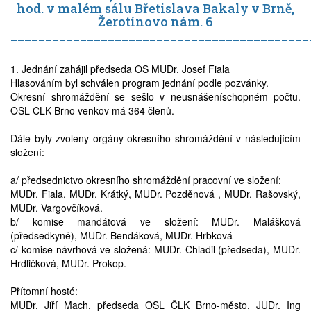
hod. v malém sálu Břetislava Bakaly v Brně,
Prodej
Žerotínovo nám. 6
___________________________________________
Pronájem a prodej ordinací
1. Jednání zahájil předseda OS MUDr. Josef Fiala
Hlasováním byl schválen program jednání podle pozvánky.
Převzetí praxe
Okresní shromáždění se sešlo v neusnášeníschopném počtu.
OSL ČLK Brno venkov má 364 členů.
Dále byly zvoleny orgány okresního shromáždění v následujícím
složení:
a/ předsednictvo okresního shromáždění pracovní ve složení:
MUDr. Fiala, MUDr. Krátký, MUDr. Pozděnová , MUDr. Rašovský,
MUDr. Vargovčíková.
b/ komise mandátová ve složení: MUDr. Malášková
(předsedkyně), MUDr. Bendáková, MUDr. Hrbková
c/ komise návrhová ve složená: MUDr. Chladil (předseda), MUDr.
Hrdličková, MUDr. Prokop.
Přítomní hosté:
MUDr. Jiří Mach, předseda OSL ČLK Brno-město, JUDr. Ing