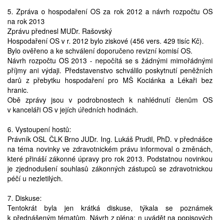
5. Zpráva o hospodaření OS za rok 2012 a návrh rozpočtu OS
na rok 2013
Zprávu přednesl MUDr. Rašovský
Hospodaření OS v r. 2012 bylo ziskové (456 vers. 429 tisíc Kč).
Bylo ověřeno a ke schválení doporučeno revizní komisí OS.
Návrh rozpočtu OS 2013 - nepočítá se s žádnými mimořádnými
příjmy ani výdaji. Představenstvo schválilo poskytnutí peněžních
darů z přebytku hospodaření pro MŠ Kociánka a Lékaři bez
hranic.
Obě zprávy jsou v podrobnostech k nahlédnutí členům OS
v kanceláři OS v jejích úředních hodinách.
6. Vystoupení hostů:
Právník OSL ČLK Brno JUDr. Ing. Lukáš Prudil, PhD. v přednášce
na téma novinky ve zdravotnickém právu informoval o změnách,
které přináší zákonné úpravy pro rok 2013. Podstatnou novinkou
je zjednodušení souhlasů zákonných zástupců se zdravotnickou
péčí u nezletilých.
7. Diskuse:
Tentokrát byla jen krátká diskuse, týkala se poznámek
k přednášeným tématům. Návrh z pléna: n uvádět na popisových