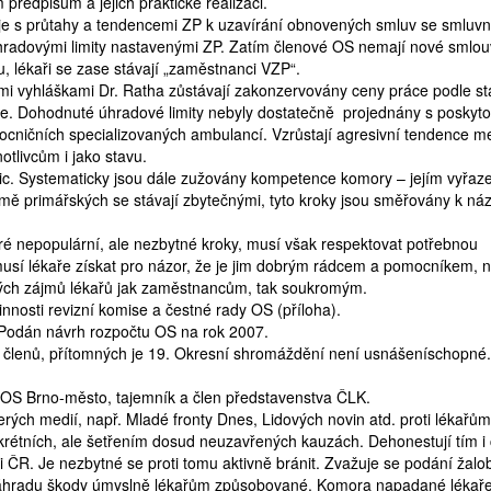
předpisům a jejich praktické realizaci.
s průtahy a tendencemi ZP k uzavírání obnovených smluv se smluvn
radovými limity nastavenými ZP. Zatím členové OS nemají nové smlou
, lékaři se zase stávají „zaměstnanci VZP“.
 vyhláškami Dr. Ratha zůstávají zakonzervovány ceny práce podle st
ěnce. Dohodnuté úhradové limity nebyly dostatečně projednány s poskytov
mocničních specializovaných ambulancí. Vzrůstají agresivní tendence me
otlivcům i jako stavu.
. Systematicky jsou dále zužovány kompetence komory – jejím vyřaz
romě primářských se stávají zbytečnými, tyto kroky jsou směřovány k n
 nepopulární, ale nezbytné kroky, musí však respektovat potřebnou
usí lékaře získat pro názor, že je jim dobrým rádcem a pomocníkem, 
ých zájmů lékařů jak zaměstnancům, tak soukromým.
nosti revizní komise a čestné rady OS (příloha).
Podán návrh rozpočtu OS na rok 2007.
členů, přítomných je 19. Okresní shromáždění není usnášeníschopné.
 OS Brno-město, tajemník a člen představenstva ČLK.
rých medií, např. Mladé fronty Dnes, Lidových novin atd. proti lékařům
krétních, ale šetřením dosud neuzavřených kauzách. Dehonestují tím i 
cii ČR. Je nezbytné se proti tomu aktivně bránit. Zvažuje se podání žalo
 náhradu škody úmyslně lékařům způsobované. Komora napadané lékař