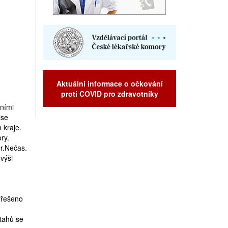
Aktuální informace o očkování
proti COVID pro zdravotníky
dními
ise
 kraje.
ry.
r.Nečas.
výši
yřešeno
tahů se