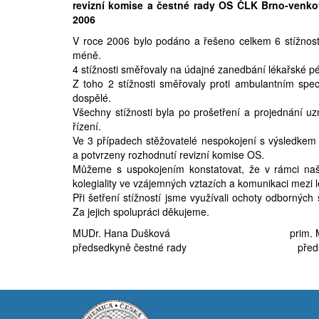
revizní komise a čestné rady OS ČLK Brno-venko
2006
V roce 2006 bylo podáno a řešeno celkem 6 stížností 
méně.
4 stížnosti směřovaly na údajné zanedbání lékařské p
Z toho 2 stížnosti směřovaly proti ambulantním speci
dospělé.
Všechny stížnosti byla po prošetření a projednání u
řízení.
Ve 3 případech stěžovatelé nespokojení s výsledkem 
a potvrzeny rozhodnutí revizní komise OS.
Můžeme s uspokojením konstatovat, že v rámci naš
kolegiality ve vzájemných vztazích a komunikaci mezi 
Při šetření stížností jsme využívali ochoty odborných
Za jejich spolupráci děkujeme.
MUDr. Hana Dušková prim. MUDr. 
předsedkyně čestné rady předseda r