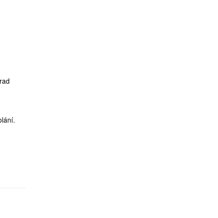
 rad
lání.