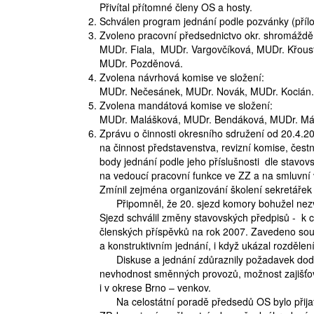
Přivítal přítomné členy OS a hosty.
Prodej
Schválen program jednání podle pozvánky (příl
Zvoleno pracovní předsednictvo okr. shromážděn
MUDr. Fiala, MUDr. Vargovčíková, MUDr. Křous
Pronájem a prodej ordinací
MUDr. Pozděnová.
Zvolena návrhová komise ve složení:
Převzetí praxe
MUDr. Nečesánek, MUDr. Novák, MUDr. Kociá
Zvolena mandátová komise ve složení:
MUDr. Malášková, MUDr. Bendáková, MUDr. M
Zprávu o činnosti okresního sdružení od 20.4.2
na činnost představenstva, revizní komise, čes
body jednání podle jeho příslušnosti dle stav
na vedoucí pracovní funkce ve ZZ a na smluvní 
Zmínil zejména organizování školení sekretářek
Připomněl, že 20. sjezd komory bohužel nezvo
Sjezd schválil změny stavovských předpisů - k c
členských příspěvků na rok 2007. Zavedeno soudn
a konstruktivním jednání, i když ukázal rozdělen
Diskuse a jednání zdůraznily požadavek dodrž
nevhodnost směnných provozů, možnost zajišťov
i v okrese Brno – venkov.
Na celostátní poradě předsedů OS bylo přijato