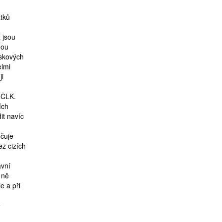
atků
 jsou
dou
iskových
elmi
ji
 ČLK.
ích
it navíc
dčuje
ez cizích
ávní
 ně
e a při
é