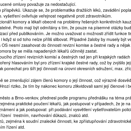
nucené omluvy považuje za nedostačující.
 příspěvků. Ukazuje se, že problematika dražších léků, zavádění popl
b. vyšetření ovlivňuje veřejnost negativně proti zdravotníkům.
kcionáři komory a lékaři obecně na problémy řešených konkrétních kauz
vatelné. Proto mají být odmítány s tím, že pouze na písemné otázky bu
izací před publikováním. Je možno uvažovat o možnosti zřídit funkce t
i když si od toho nelze příliš slibovat. Případné žaloby by musely být v
 OS nesmí zasahovat do činnosti revizní komise a čestné rady a nějak 
omora by se měla napadených lékařů účinněji zastat.
cího zřízení revizních komisí a čestných rad jen při krajských radách
řený hlasováním byl pro zřízení krajské čestné rady, což by zvýšilo jej
k ponechat pro šíři její činnosti na úrovni okresních sdružení, max. zříd
 se zmenšující zájem členů komory o její činnost, což výrazně dosvě
rozí riziko, že tím by nakonec komoru zlikvidovali sami její členové i b
o-město a Brno-venkov, přednesl podle programu přednášku na téma pr
zejména praktické poučení lékařů, jak postupovat v případech, že je na
známení a jak postupovat při podávání vysvětlení vyšetřovatelům polici
řízení trestním, navrhování důkazů, znalců atd.
ů, zejména k soudní znalecké činnosti, ke zpřístupňování zdravotnick
ím řízení atd.