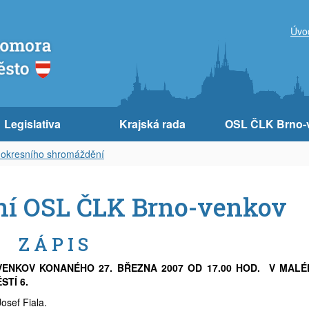
Úvo
Legislativa
Krajská rada
OSL ČLK Brno-
 okresního shromáždění
ní OSL ČLK Brno-venkov
Z Á P I S
ENKOV KONANÉHO 27. BŘEZNA 2007 OD 17.00 HOD. V MAL
TÍ 6.
osef Fiala.