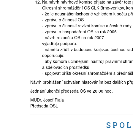
Na návrh návrhové komise přijato na závěr toto 
Okresní shromáždění OS ČLK Brno-venkov, kona
- že je neusnášeníschopné vzhledem k počtu p
- zprávu o činnosti OS
- zprávu o činnosti revizní komise a čestné rady
- zprávu o hospodaření OS za rok 2006
- návrh rozpočtu OS na rok 2007
vyjadřuje podporu:
- námětu zřídit v budoucnu krajskou čestnou ra
doporučuje:
- aby komora účinnějšími nástroji právními chrá
a sdělovacích prostředků
- spojovat příští okresní shromáždění s předn
Návrh prohlášení schválen hlasováním bez dalších př
Jednání ukončil předseda OS ve 20.00 hod.
MUDr. Josef Fiala
Předseda OSL
S P O L