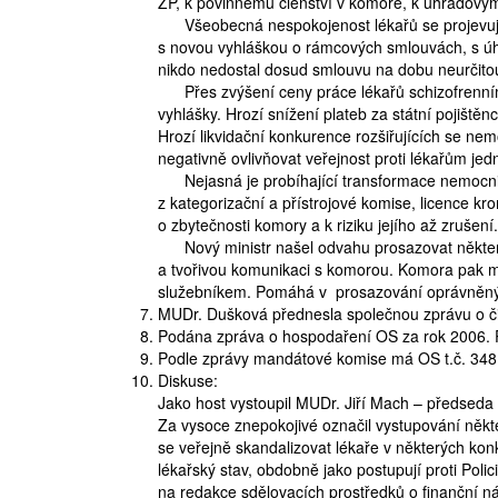
ZP, k povinnému členství v komoře, k úhradovým 
Všeobecná nespokojenost lékařů se projevuje 
s novou vyhláškou o rámcových smlouvách, s úh
nikdo nedostal dosud smlouvu na dobu neurčitou
Přes zvýšení ceny práce lékařů schizofrenními
vyhlášky. Hrozí snížení plateb za státní pojišt
Hrozí likvidační konkurence rozšiřujících se ne
negativně ovlivňovat veřejnost proti lékařům jedn
Nejasná je probíhající transformace nemocnic
z kategorizační a přístrojové komise, licence k
o zbytečnosti komory a k riziku jejího až zrušení.
Nový ministr našel odvahu prosazovat některé
a tvořivou komunikaci s komorou. Komora pak m
služebníkem. Pomáhá v prosazování oprávněn
MUDr. Dušková přednesla společnou zprávu o čin
Podána zpráva o hospodaření OS za rok 2006. 
Podle zprávy mandátové komise má OS t.č. 348 
Diskuse:
Jako host vystoupil MUDr. Jiří Mach – předseda
Za vysoce znepokojivé označil vystupování někte
se veřejně skandalizovat lékaře v některých kon
lékařský stav, obdobně jako postupují proti Poli
na redakce sdělovacích prostředků o finanční