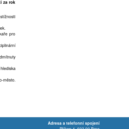
i za rok
stížnosti
dek.
ékaře pro
plinární
dmítnuty
hlediska
no-město.
Adresa a telefonní spojení
Příkop 4, 602 00 Brno