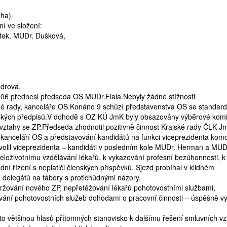
oha).
í ve složení:
tek, MUDr. Dušková,
n.
ádrová.
006 přednesl předseda OS MUDr.Fiala.Nebyly žádné stížnosti
tné rady, kanceláře OS.Konáno 9 schůzí představenstva OS se standar
ovských předpisů.V dohodě s OZ KÚ JmK byly obsazovány výběrové kom
vztahy se ZP.Předseda zhodnotil pozitivně činnost Krajské rady ČLK Jm
 kanceláří OS a představování kandidátů na funkci viceprezidenta komo
lil viceprezidenta – kandidáti v posledním kole MUDr. Herman a MUD
eloživotnímu vzdělávání lékařů, k vykazování profesní bezúhonnosti, k 
í řízení s neplatiči členských příspěvků. Sjezd probíhal v klidném
í delegátů na tábory s protichůdnými názory.
ování nového ZP, nepřetěžování lékařů pohotovostními službami,
ání pohotovostních služeb dohodami o pracovní činnosti – úspěšně v
 většinou hlasů přítomných stanovisko k dalšímu řešení smluvních vz