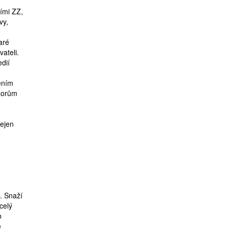
ími ZZ,
vy,
aré
ateli.
dií
ením
ázorům
nejen
. Snaží
celý
b
e