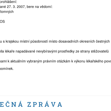
prohlášení:
né 27. 3. 2007, bere na vědomí:
řítomných
 OS
du s krajskou místní působností místo dosavadních okresních čestných
nila lékaře napadávané nevybíravými prostředky ze strany stěžovatelů
áškami k aktuálním vybraným právním otázkám k výkonu lékařského povo
ipomínek.
 E Č N Á Z P R Á V A