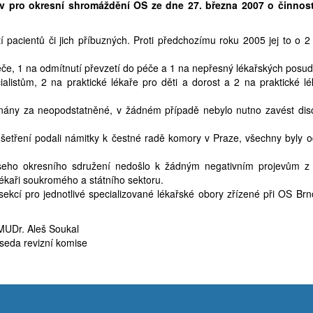
v pro okresní shromáždění OS ze dne 27. března 2007 o činnost
pacientů či jich příbuzných. Proti předchozímu roku 2005 jej to o 2 
éče, 1 na odmítnutí převzetí do péče a 1 na nepřesný lékařských posu
alistům, 2 na praktické lékaře pro děti a dorost a 2 na praktické l
znány za neopodstatněné, v žádném případě nebylo nutno zavést disci
šetření podali námitky k čestné radě komory v Praze, všechny byly o
eho okresního sdružení nedošlo k žádným negativním projevům z 
lékaři soukromého a státního sektoru.
 sekcí pro jednotlivé specializované lékařské obory zřízené při OS Br
Aleš Soukal
evizní komise