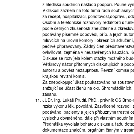
z hlediska soudních nákladů podpoří. Pouhé vy
V diskusi zazněla na toto téma řada souhlasných
za recept, hospitalizaci, pohotovost,dopravu, od
Osobní a telefonické rozhovory redaktorů s fun
podle četných zkušeností zneužitelné a zkreslo
podávány písemné odpovědi, příp. a jejich autor
mluvčích na úrovni komory i okresních sdružení, 
pečlivě připravovány. Žádný člen představenstva
ovlivňovat, zejména v neuzavřených kauzách. K
Diskuse se rozvíjela kolem otázky možného budou
Většinový názor přítomných diskutujících a podpo
autoritu a pověst nezaujatosti. Revizní komise pa
krajskou revizní komisi.
Za znepokojující úkaz poukazováno na soustavně
snižující se účast členů na okr. Shromážděních. H
zásahu.
JUDr. Ing. Lukáš Prudil, PhD., právník OS Brn
rizika výkonu lék. povolání. Zasvěceně rozvedl 
podáváno pacienty a jejich příbuznými trestní o
výslechu obviněného, dále při vlastním soudním 
Přednáška vyvolala bohatou diskusi a řadu dotaz
dokumentace znalcům, orgánům činným v trestn