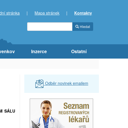
dní stránka
|
Mapa stránek
|
Kontakty
Hledat
venkov
Inzerce
Ostatní
Odběr novinek emailem
ÉM SÁLU